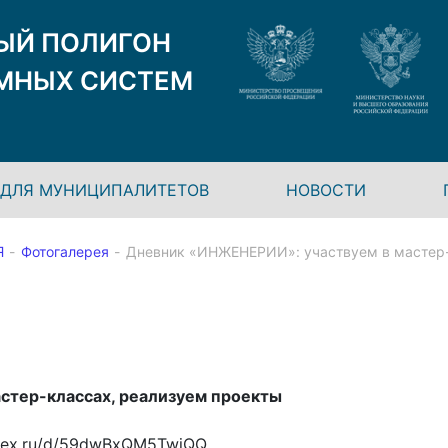
ЫЙ ПОЛИГОН
МНЫХ СИСТЕМ
ДЛЯ МУНИЦИПАЛИТЕТОВ
НОВОСТИ
Я
Фотогалерея
Дневник «ИНЖЕНЕРИИ»: участвуем в мастер-
стер-классах, реализуем проекты
andex.ru/d/59dwBxQM5TwjQQ