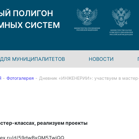
ЫЙ ПОЛИГОН
МНЫХ СИСТЕМ
ДЛЯ МУНИЦИПАЛИТЕТОВ
НОВОСТИ
Я
Фотогалерея
Дневник «ИНЖЕНЕРИИ»: участвуем в мастер-
стер-классах, реализуем проекты
andex.ru/d/59dwBxQM5TwjQQ