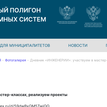
ЫЙ ПОЛИГОН
МНЫХ СИСТЕМ
ДЛЯ МУНИЦИПАЛИТЕТОВ
НОВОСТИ
Я
Фотогалерея
Дневник «ИНЖЕНЕРИИ»: участвуем в мастер-
стер-классах, реализуем проекты
andex.ru/d/59dwBxQM5TwjQQ