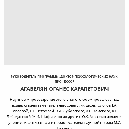
РУКОВОДИТЕЛЬ ПРОГРАММЫ, ДОКТОР ПСИХОЛОГИЧЕСКИХ НАУК,
ПРОФЕССОР
АГАВЕЛЯН ОГАНЕС КАРАПЕТОВИЧ
Научное мировоззрение этого ученого формировалось под
воздействием замечательных советских дефектологов Т.А.
Власовой, В.Г. Петровой, В.И. Лубовского, Х.С. Замского, К.С.
Лебединской, Ж.И. Шиф и многих других. О.К. Агавелян является
учеником, аспирантом и продолжателем научной школы М.С.
Певзнер.