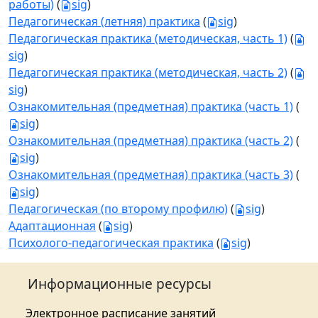
работы)
(
sig
)
Педагогическая (летняя) практика
(
sig
)
Педагогическая практика (методическая, часть 1)
(
sig
)
Педагогическая практика (методическая, часть 2)
(
sig
)
Ознакомительная (предметная) практика (часть 1)
(
sig
)
Ознакомительная (предметная) практика (часть 2)
(
sig
)
Ознакомительная (предметная) практика (часть 3)
(
sig
)
Педагогическая (по второму профилю)
(
sig
)
Адаптационная
(
sig
)
Психолого-педагогическая практика
(
sig
)
Информационные ресурсы
Электронное расписание занятий