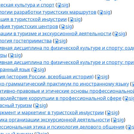
еская культура и спорт
(
sig
)
логии разработки туристских маршрутов
(
sig
)
ция в туристской индустрии
(
sig
)
афия туристских центров
(
sig
)
ации в туризме и экскурсионной деятельности
(
sig
)
логия гостеприимства
(
sig
)
ивная дисциплина по физической культуре и спорту: о
уры
(
sig
)
ивная дисциплина по физической культуре и спорту: пр
ранный язык
(
sig
)
ия (история России, всеобщая история)
(
sig
)
ко-грамматический практикум по иностранному языку
(
тивно-правовые и этические основы профессионально
водействие коррупции в профессиональной сфере
(
si
асный туризм
(
sig
)
жмент и маркетинг в туристской индустрии
(
sig
)
ика организации экскурсионной деятельности
(
sig
)
ссиональная этика и психология делового общения
(