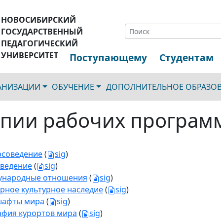
НОВОСИБИРСКИЙ
ГОСУДАРСТВЕННЫЙ
ПЕДАГОГИЧЕСКИЙ
УНИВЕРСИТЕТ
Поступающему
Студентам
ГАНИЗАЦИИ
ОБУЧЕНИЕ
ДОПОЛНИТЕЛЬНОЕ ОБРАЗО
пии рабочих програм
рсоведение
(
sig
)
ведение
(
sig
)
ународные отношения
(
sig
)
рное культурное наследие
(
sig
)
шафты мира
(
sig
)
афия курортов мира
(
sig
)