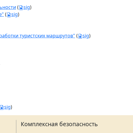
льности
(
sig
)
е"
(
sig
)
зработки туристских маршрутов"
(
sig
)
)
sig
)
Комплексная безопасность