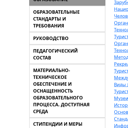
Заруб
Нацио
ОБРАЗОВАТЕЛЬНЫЕ
Челов
СТАНДАРТЫ И
Орган
ТРЕБОВАНИЯ
Техно
Турис
РУКОВОДСТВО
Орган
Техно
ПЕДАГОГИЧЕСКИЙ
Метод
СОСТАВ
Рекре
МАТЕРИАЛЬНО-
Турис
ТЕХНИЧЕСКОЕ
Между
ОБЕСПЕЧЕНИЕ И
Виды 
ОСНАЩЕННОСТЬ
Турис
ОБРАЗОВАТЕЛЬНОГО
Музеи
ПРОЦЕССА. ДОСТУПНАЯ
Истор
СРЕДА
Основ
Станд
СТИПЕНДИИ И МЕРЫ
Инфор