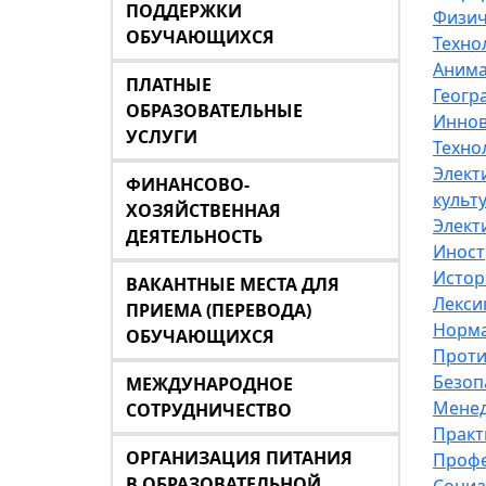
ПОДДЕРЖКИ
Физич
ОБУЧАЮЩИХСЯ
Техно
Анима
ПЛАТНЫЕ
Геогр
ОБРАЗОВАТЕЛЬНЫЕ
Иннов
УСЛУГИ
Техно
Элект
ФИНАНСОВО-
культ
ХОЗЯЙСТВЕННАЯ
Элект
ДЕЯТЕЛЬНОСТЬ
Иност
Истор
ВАКАНТНЫЕ МЕСТА ДЛЯ
Лекси
ПРИЕМА (ПЕРЕВОДА)
Норма
ОБУЧАЮЩИХСЯ
Проти
Безоп
МЕЖДУНАРОДНОЕ
Менед
СОТРУДНИЧЕСТВО
Практ
ОРГАНИЗАЦИЯ ПИТАНИЯ
Профе
В ОБРАЗОВАТЕЛЬНОЙ