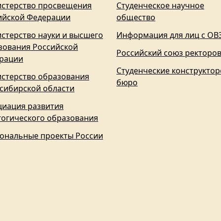
стерство просвещения
Студенческое научное
ийской Федерации
общество
стерство науки и высшего
Информация для лиц с ОВ
зования Российской
Российский союз ректоро
рации
Студенческие конструктор
стерство образования
бюро
сибирской области
циация развития
гогического образования
ональные проекты России