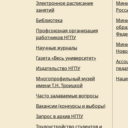
Электронное расписание
Мини
занятий
Росс
Библиотека
Мини
обра
Профсоюзная организация
Феде
работников НГПУ
Мини
Научные журналы
Ново
Газета «Весь университет»
Ассо
Издательство НГПУ
педа
Многопрофильный музей
Наци
имени Т.Н. Троицкой
Часто задаваемые вопросы
Вакансии (конкурсы и выборы)
Запрос в архив НГПУ
Трудоустройство студентов и