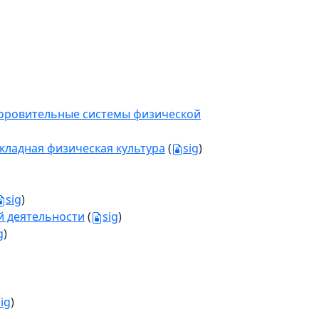
здоровительные системы физической
икладная физическая культура
(
sig
)
sig
)
й деятельности
(
sig
)
g
)
sig
)