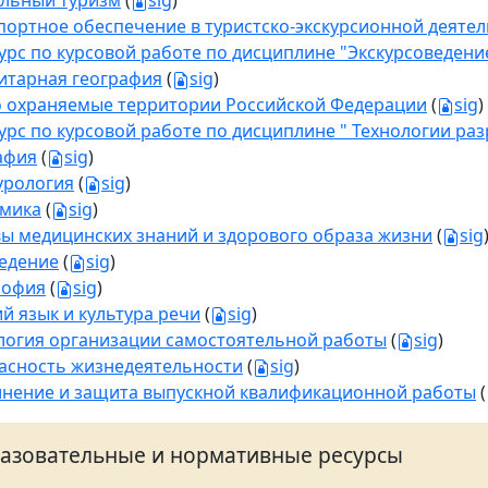
льный туризм
(
sig
)
портное обеспечение в туристско-экскурсионной деяте
урс по курсовой работе по дисциплине "Экскурсоведени
итарная география
(
sig
)
 охраняемые территории Российской Федерации
(
sig
)
урс по курсовой работе по дисциплине " Технологии ра
афия
(
sig
)
урология
(
sig
)
мика
(
sig
)
ы медицинских знаний и здорового образа жизни
(
sig
едение
(
sig
)
софия
(
sig
)
ий язык и культура речи
(
sig
)
логия организации самостоятельной работы
(
sig
)
асность жизнедеятельности
(
sig
)
нение и защита выпускной квалификационной работы
(
азовательные и нормативные ресурсы