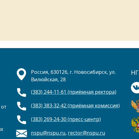
НГ
Россия, 630126, г. Новосибирск, ул.
Вилюйская, 28
(383) 244-11-61 (приёмная ректора)
(383) 383-32-42 (приёмная комиссия)
 от
(383) 269-24-30 (пресс-центр)
ых
nspu@nspu.ru
,
rector@nspu.ru