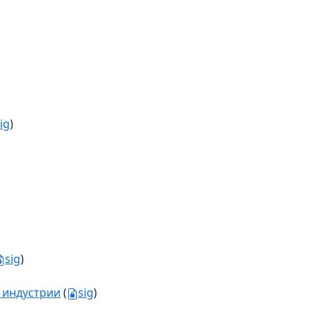
ig
)
sig
)
 индустрии
(
sig
)