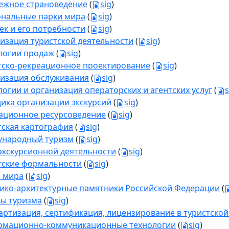
ежное страноведение
(
sig
)
нальные парки мира
(
sig
)
ек и его потребности
(
sig
)
изация туристской деятельности
(
sig
)
логии продаж
(
sig
)
тско-рекреационное проектирование
(
sig
)
изация обслуживания
(
sig
)
логии и организация операторских и агентских услуг
(
s
ика организации экскурсий
(
sig
)
ационное ресурсоведение
(
sig
)
тская картография
(
sig
)
народный туризм
(
sig
)
экскурсионной деятельности
(
sig
)
тские формальности
(
sig
)
 мира
(
sig
)
ико-архитектурные памятники Российской Федерации
(
ы туризма
(
sig
)
артизация, сертификация, лицензирование в туристской
мационно-коммуникационные технологии
(
sig
)