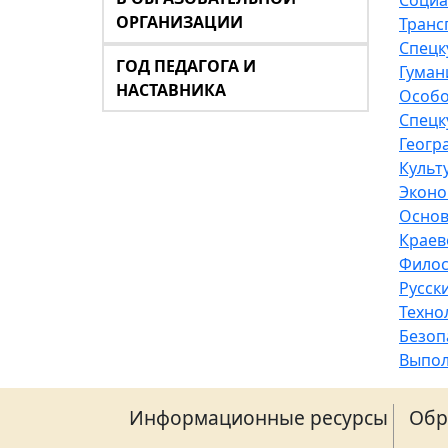
Социа
ОРГАНИЗАЦИИ
Транс
Спецк
ГОД ПЕДАГОГА И
Гуман
НАСТАВНИКА
Особо
Спецк
Геогр
Культ
Эконо
Основ
Краев
Фило
Русск
Техно
Безоп
Выпол
Информационные ресурсы
Обр