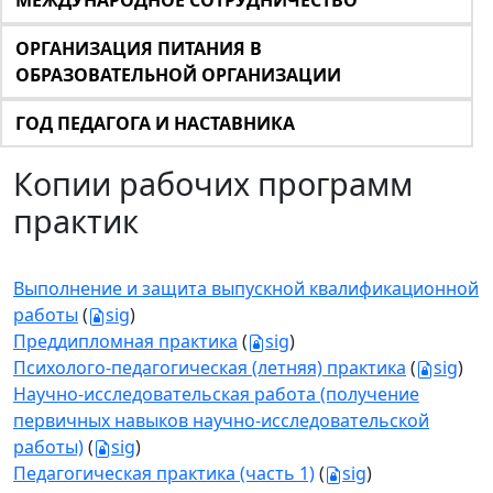
МЕЖДУНАРОДНОЕ СОТРУДНИЧЕСТВО
ОРГАНИЗАЦИЯ ПИТАНИЯ В
ОБРАЗОВАТЕЛЬНОЙ ОРГАНИЗАЦИИ
ГОД ПЕДАГОГА И НАСТАВНИКА
Копии рабочих программ
практик
Выполнение и защита выпускной квалификационной
работы
(
sig
)
Преддипломная практика
(
sig
)
Психолого-педагогическая (летняя) практика
(
sig
)
Научно-исследовательская работа (получение
первичных навыков научно-исследовательской
работы)
(
sig
)
Педагогическая практика (часть 1)
(
sig
)