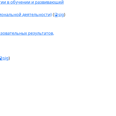
огии в обучении и развивающей
иональной деятельности)
(
sig
)
зовательных результатов,
sig
)