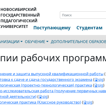
НОВОСИБИРСКИЙ
ГОСУДАРСТВЕННЫЙ
ПЕДАГОГИЧЕСКИЙ
УНИВЕРСИТЕТ
Поступающему
Студентам
ГАНИЗАЦИИ
ОБУЧЕНИЕ
ДОПОЛНИТЕЛЬНОЕ ОБРАЗО
пии рабочих програм
нение и защита выпускной квалификационной работы
(
товка к сдаче и сдача государственного экзамена
(
sig
)
логическая (проектно-технологическая) практика
(
sig
)
о-исследовательская работа (получение первичных нав
тной деятельности)
(
sig
)
огическая практика (Классное руководство)
(
sig
)