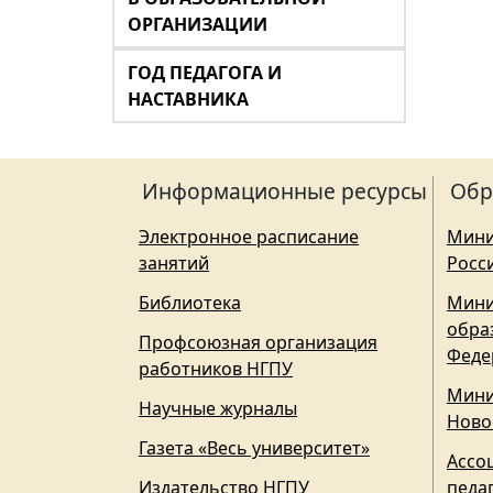
ОРГАНИЗАЦИИ
ГОД ПЕДАГОГА И
НАСТАВНИКА
Информационные ресурсы
Обр
Электронное расписание
Мини
занятий
Росс
Библиотека
Мини
обра
Профсоюзная организация
Феде
работников НГПУ
Мини
Научные журналы
Ново
Газета «Весь университет»
Ассо
Издательство НГПУ
педа