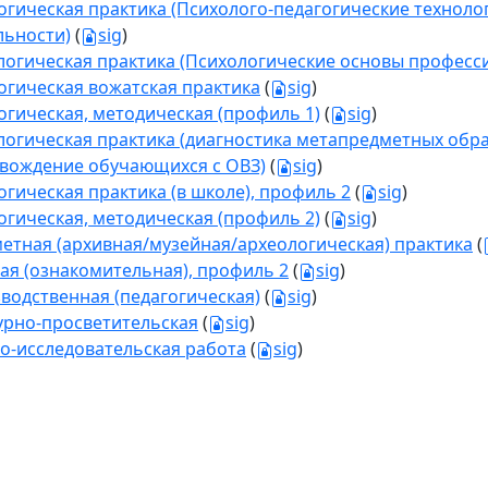
огическая практика (Психолого-педагогические технол
льности)
(
sig
)
логическая практика (Психологические основы професс
огическая вожатская практика
(
sig
)
огическая, методическая (профиль 1)
(
sig
)
логическая практика (диагностика метапредметных обра
вождение обучающихся с ОВЗ)
(
sig
)
огическая практика (в школе), профиль 2
(
sig
)
огическая, методическая (профиль 2)
(
sig
)
етная (архивная/музейная/археологическая) практика
(
ая (ознакомительная), профиль 2
(
sig
)
водственная (педагогическая)
(
sig
)
урно-просветительская
(
sig
)
о-исследовательская работа
(
sig
)