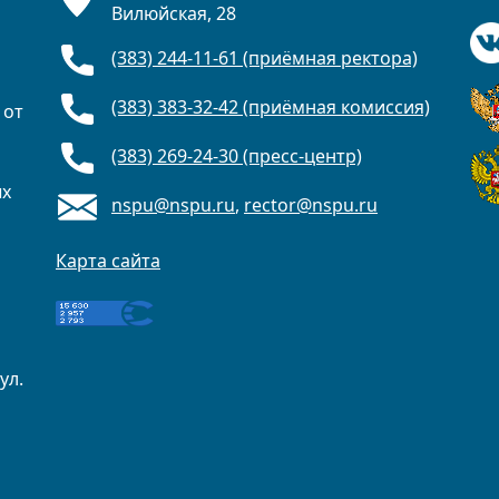
Вилюйская, 28
(383) 244-11-61 (приёмная ректора)
(383) 383-32-42 (приёмная комиссия)
 от
(383) 269-24-30 (пресс-центр)
ых
nspu@nspu.ru
,
rector@nspu.ru
Карта сайта
ул.