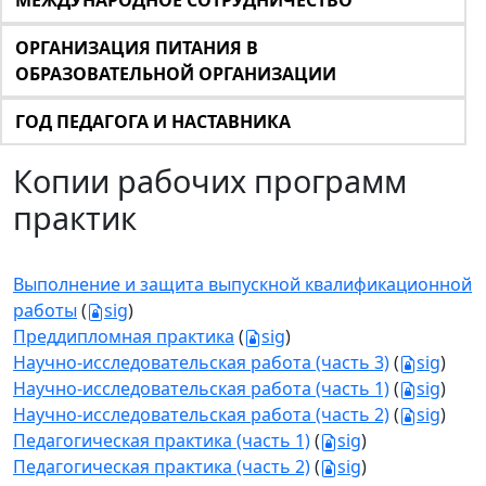
МЕЖДУНАРОДНОЕ СОТРУДНИЧЕСТВО
ОРГАНИЗАЦИЯ ПИТАНИЯ В
ОБРАЗОВАТЕЛЬНОЙ ОРГАНИЗАЦИИ
ГОД ПЕДАГОГА И НАСТАВНИКА
Копии рабочих программ
практик
Выполнение и защита выпускной квалификационной
работы
(
sig
)
Преддипломная практика
(
sig
)
Научно-исследовательская работа (часть 3)
(
sig
)
Научно-исследовательская работа (часть 1)
(
sig
)
Научно-исследовательская работа (часть 2)
(
sig
)
Педагогическая практика (часть 1)
(
sig
)
Педагогическая практика (часть 2)
(
sig
)