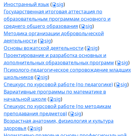
Иностранный язык
(
sig
)
Государственная итоговая аттестация по
образовательным программам основного и
среднего общего образования
(
sig
)
Методика организации добровольческой
деятельности
(
sig
)
Основы вожатской деятельности
(
sig
)
Проектирование и разработка основных и
дополнительных образовательных программ
(
sig
)
Психолого-педагогическое сопровождение младших
школьников
(
sig
)
Спецкурс по курсовой работе (по педагогике)
(
sig
)
Вариативные программы по математике в
начальной школе
(
sig
)
Спецкурс по курсовой работе (по методикам
преподавания предметов)
(
sig
)
Возрастная анатомия, физиология и культура
здоровья
(
sig
)
Нормативно-правовые основы профессиональной