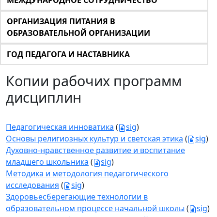
МЕЖДУНАРОДНОЕ СОТРУДНИЧЕСТВО
ОРГАНИЗАЦИЯ ПИТАНИЯ В
ОБРАЗОВАТЕЛЬНОЙ ОРГАНИЗАЦИИ
ГОД ПЕДАГОГА И НАСТАВНИКА
Копии рабочих программ
дисциплин
Педагогическая инноватика
(
sig
)
Основы религиозных культур и светская этика
(
sig
)
Духовно-нравственное развитие и воспитание
младшего школьника
(
sig
)
Методика и методология педагогического
исследования
(
sig
)
Здоровьесберегающие технологии в
образовательном процессе начальной школы
(
sig
)