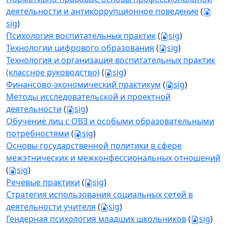
деятельности и антикоррупционное поведение
(
sig
)
Психология воспитательных практик
(
sig
)
Технологии цифрового образования
(
sig
)
Технология и организация воспитательных практик
(классное руководство)
(
sig
)
Финансово-экономический практикум
(
sig
)
Методы исследовательской и проектной
деятельности
(
sig
)
Обучение лиц с ОВЗ и особыми образовательными
потребностями
(
sig
)
Основы государственной политики в сфере
межэтнических и межконфессиональных отношений
(
sig
)
Речевые практики
(
sig
)
Стратегия использования социальных сетей в
деятельности учителя
(
sig
)
Гендерная психология младших школьников
(
sig
)