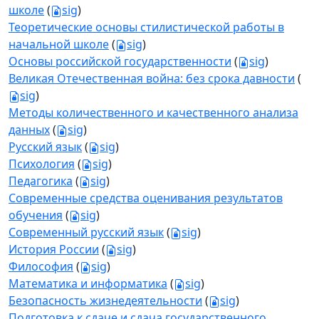
школе
(
sig
)
Теоретические основы стилистической работы в
начальной школе
(
sig
)
Основы российской государственности
(
sig
)
Великая Отечественная война: без срока давности
(
sig
)
Методы количественного и качественного анализа
данных
(
sig
)
Русский язык
(
sig
)
Психология
(
sig
)
Педагогика
(
sig
)
Современные средства оценивания результатов
обучения
(
sig
)
Современный русский язык
(
sig
)
История России
(
sig
)
Философия
(
sig
)
Математика и информатика
(
sig
)
Безопасность жизнедеятельности
(
sig
)
Подготовка к сдаче и сдача государственного