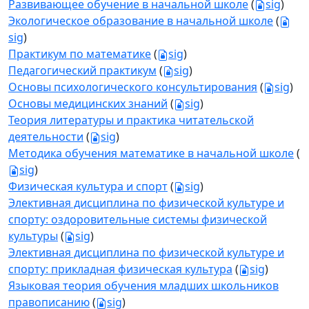
Развивающее обучение в начальной школе
(
sig
)
Экологическое образование в начальной школе
(
sig
)
Практикум по математике
(
sig
)
Педагогический практикум
(
sig
)
Основы психологического консультирования
(
sig
)
Основы медицинских знаний
(
sig
)
Теория литературы и практика читательской
деятельности
(
sig
)
Методика обучения математике в начальной школе
(
sig
)
Физическая культура и спорт
(
sig
)
Элективная дисциплина по физической культуре и
спорту: оздоровительные системы физической
культуры
(
sig
)
Элективная дисциплина по физической культуре и
спорту: прикладная физическая культура
(
sig
)
Языковая теория обучения младших школьников
правописанию
(
sig
)