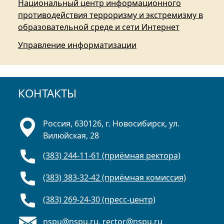
Национальный центр информационного
противодействия терроризму и экстремизму в
образовательной среде и сети Интернет
Управление информатизации
КОНТАКТЫ
Россия, 630126, г. Новосибирск, ул.
Вилюйская, 28
(383) 244-11-61 (приёмная ректора)
(383) 383-32-42 (приёмная комиссия)
(383) 269-24-30 (пресс-центр)
nspu@nspu.ru
,
rector@nspu.ru