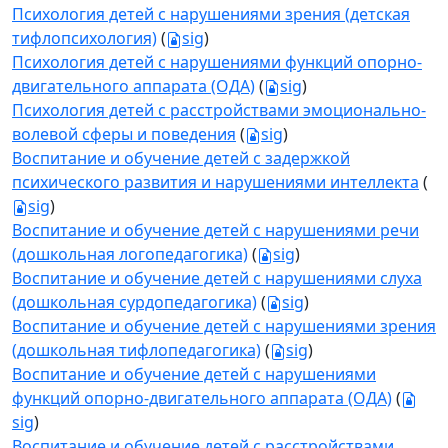
Психология детей с нарушениями зрения (детская
тифлопсихология)
(
sig
)
Психология детей с нарушениями функций опорно-
двигательного аппарата (ОДА)
(
sig
)
Психология детей с расстройствами эмоционально-
волевой сферы и поведения
(
sig
)
Воспитание и обучение детей с задержкой
психического развития и нарушениями интеллекта
(
sig
)
Воспитание и обучение детей с нарушениями речи
(дошкольная логопедагогика)
(
sig
)
Воспитание и обучение детей с нарушениями слуха
(дошкольная сурдопедагогика)
(
sig
)
Воспитание и обучение детей с нарушениями зрения
(дошкольная тифлопедагогика)
(
sig
)
Воспитание и обучение детей с нарушениями
функций опорно-двигательного аппарата (ОДА)
(
sig
)
Воспитание и обучение детей с расстройствами