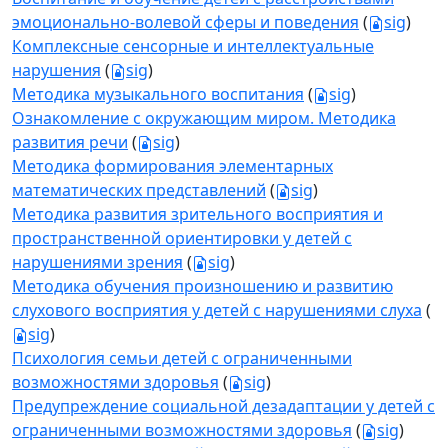
эмоционально-волевой сферы и поведения
(
sig
)
Комплексные сенсорные и интеллектуальные
нарушения
(
sig
)
Методика музыкального воспитания
(
sig
)
Ознакомление с окружающим миром. Методика
развития речи
(
sig
)
Методика формирования элементарных
математических представлений
(
sig
)
Методика развития зрительного восприятия и
пространственной ориентировки у детей с
нарушениями зрения
(
sig
)
Методика обучения произношению и развитию
слухового восприятия у детей с нарушениями слуха
(
sig
)
Психология семьи детей с ограниченными
возможностями здоровья
(
sig
)
Предупреждение социальной дезадаптации у детей с
ограниченными возможностями здоровья
(
sig
)