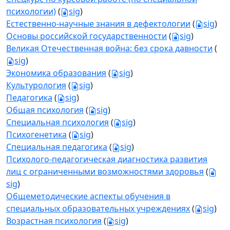
психологии)
(
sig
)
Естественно-научные знания в дефектологии
(
sig
)
Основы российской государственности
(
sig
)
Великая Отечественная война: без срока давности
(
sig
)
Экономика образования
(
sig
)
Культурология
(
sig
)
Педагогика
(
sig
)
Общая психология
(
sig
)
Специальная психология
(
sig
)
Психогенетика
(
sig
)
Специальная педагогика
(
sig
)
Психолого-педагогическая диагностика развития
лиц с ограниченными возможностями здоровья
(
sig
)
Общеметодические аспекты обучения в
специальных образовательных учреждениях
(
sig
)
Возрастная психология
(
sig
)