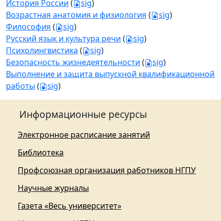
История России
(
sig
)
Возрастная анатомия и физиология
(
sig
)
Философия
(
sig
)
Русский язык и культура речи
(
sig
)
Психолингвистика
(
sig
)
Безопасность жизнедеятельности
(
sig
)
Выполнение и защита выпускной квалификационной
работы
(
sig
)
Информационные ресурсы
Электронное расписание занятий
Библиотека
Профсоюзная организация работников НГПУ
Научные журналы
Газета «Весь университет»