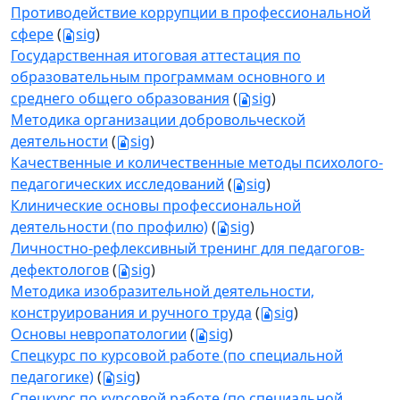
Противодействие коррупции в профессиональной
сфере
(
sig
)
Государственная итоговая аттестация по
образовательным программам основного и
среднего общего образования
(
sig
)
Методика организации добровольческой
деятельности
(
sig
)
Качественные и количественные методы психолого-
педагогических исследований
(
sig
)
Клинические основы профессиональной
деятельности (по профилю)
(
sig
)
Личностно-рефлексивный тренинг для педагогов-
дефектологов
(
sig
)
Методика изобразительной деятельности,
конструирования и ручного труда
(
sig
)
Основы невропатологии
(
sig
)
Спецкурс по курсовой работе (по специальной
педагогике)
(
sig
)
Спецкурс по курсовой работе (по специальной