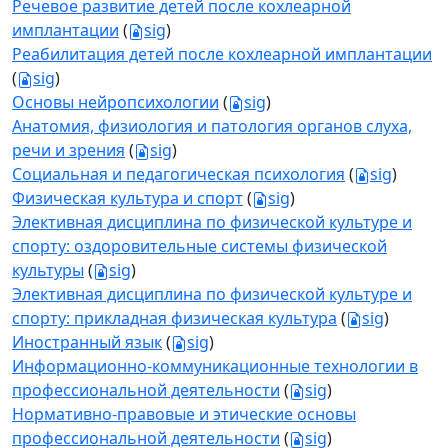
Речевое развитие детей после кохлеарной
имплантации
(
sig
)
Реабилитация детей после кохлеарной имплантации
(
sig
)
Основы нейропсихологии
(
sig
)
Анатомия, физиология и патология органов слуха,
речи и зрения
(
sig
)
Социальная и педагогическая психология
(
sig
)
Физическая культура и спорт
(
sig
)
Элективная дисциплина по физической культуре и
спорту: оздоровительные системы физической
культуры
(
sig
)
Элективная дисциплина по физической культуре и
спорту: прикладная физическая культура
(
sig
)
Иностранный язык
(
sig
)
Информационно-коммуникационные технологии в
профессиональной деятельности
(
sig
)
Нормативно-правовые и этические основы
профессиональной деятельности
(
sig
)