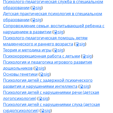
Психолого-педагогическая служба в специальном
образовании
(
sig
)
Детская практическая психология в специальном
образовании
(
sig
)
Сопровождение семьи, воспитывающей ребенка с
нарушением в развитии
(
sig
)
Психолого-педагогическая помощь детям
младенческого и раннего возраста
(
sig
)
Теория и методика игры
(
sig
)
Психокоррекционная работа с детьми
(
sig
)
Психология и педагогика игрового развития
дошкольников
(
sig
)
Основы генетики
(
sig
)
Психология детей с задержкой психического
развития и нарушениями интеллекта
(
sig
)
Психология детей с нарушениями речи (детская
логопсихология)
(
sig
)
Психология детей с нарушениями слуха (детская
сурдопсихология)
(
sig
)