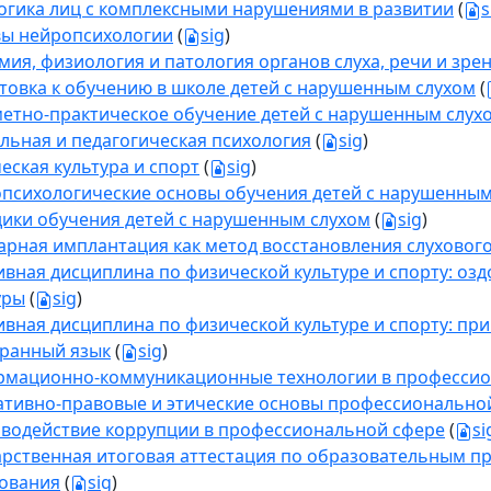
огика лиц с комплексными нарушениями в развитии
(
s
ы нейропсихологии
(
sig
)
мия, физиология и патология органов слуха, речи и зре
товка к обучению в школе детей с нарушенным слухом
(
етно-практическое обучение детей с нарушенным слух
льная и педагогическая психология
(
sig
)
еская культура и спорт
(
sig
)
психологические основы обучения детей с нарушенным
ики обучения детей с нарушенным слухом
(
sig
)
арная имплантация как метод восстановления слуховог
ивная дисциплина по физической культуре и спорту: о
уры
(
sig
)
ивная дисциплина по физической культуре и спорту: пр
ранный язык
(
sig
)
мационно-коммуникационные технологии в профессио
тивно-правовые и этические основы профессионально
водействие коррупции в профессиональной сфере
(
si
арственная итоговая аттестация по образовательным п
ования
(
sig
)