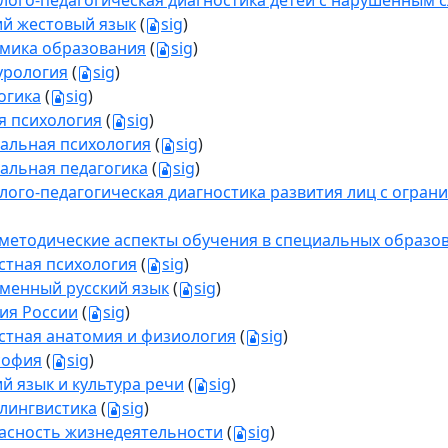
лого-педагогическая диагностика детей с нарушенным 
ий жестовый язык
(
sig
)
мика образования
(
sig
)
урология
(
sig
)
огика
(
sig
)
 психология
(
sig
)
альная психология
(
sig
)
альная педагогика
(
sig
)
лого-педагогическая диагностика развития лиц с огра
етодические аспекты обучения в специальных образо
стная психология
(
sig
)
менный русский язык
(
sig
)
ия России
(
sig
)
стная анатомия и физиология
(
sig
)
софия
(
sig
)
ий язык и культура речи
(
sig
)
лингвистика
(
sig
)
асность жизнедеятельности
(
sig
)