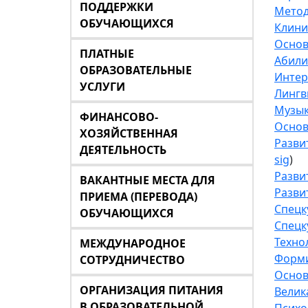
ПОДДЕРЖКИ
Метод
ОБУЧАЮЩИХСЯ
Клини
Основ
ПЛАТНЫЕ
Абили
ОБРАЗОВАТЕЛЬНЫЕ
Интер
УСЛУГИ
Лингв
Музык
ФИНАНСОВО-
Основ
ХОЗЯЙСТВЕННАЯ
Разви
ДЕЯТЕЛЬНОСТЬ
sig
)
Разви
ВАКАНТНЫЕ МЕСТА ДЛЯ
Разви
ПРИЕМА (ПЕРЕВОДА)
Спецк
ОБУЧАЮЩИХСЯ
Спецк
Техно
МЕЖДУНАРОДНОЕ
Форми
СОТРУДНИЧЕСТВО
Основ
ОРГАНИЗАЦИЯ ПИТАНИЯ
Велик
В ОБРАЗОВАТЕЛЬНОЙ