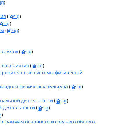
ig
)
ния
(
sig
)
sig
)
ом
(
sig
)
 слухом
(
sig
)
о восприятия
(
sig
)
здоровительные системы физической
икладная физическая культура
(
sig
)
нальной деятельности
(
sig
)
й деятельности
(
sig
)
g
)
рограммам основного и среднего общего