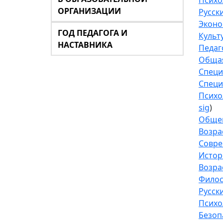
Психо
ОРГАНИЗАЦИИ
Русск
Эконо
ГОД ПЕДАГОГА И
Культ
НАСТАВНИКА
Педаг
Общая
Специ
Специ
Психо
sig
)
Общем
Возра
Совре
Истор
Возра
Фило
Русск
Психо
Безоп