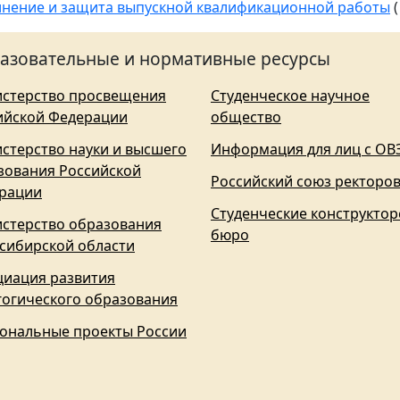
нение и защита выпускной квалификационной работы
(
азовательные и нормативные ресурсы
стерство просвещения
Студенческое научное
ийской Федерации
общество
стерство науки и высшего
Информация для лиц с ОВ
зования Российской
Российский союз ректоро
рации
Студенческие конструктор
стерство образования
бюро
сибирской области
циация развития
гогического образования
ональные проекты России