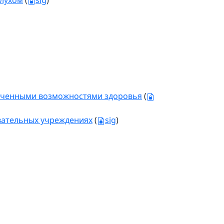
слухом
(
sig
)
ниченными возможностями здоровья
(
вательных учреждениях
(
sig
)