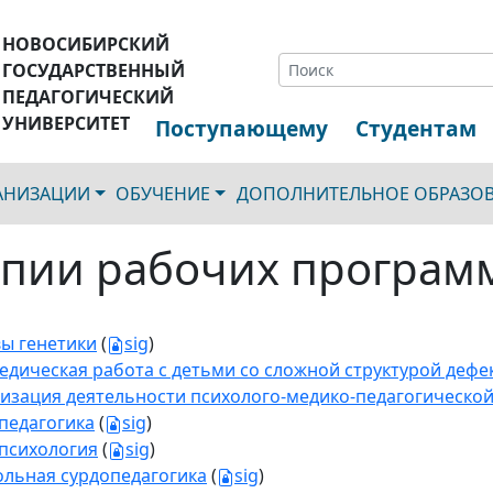
НОВОСИБИРСКИЙ
ГОСУДАРСТВЕННЫЙ
ПЕДАГОГИЧЕСКИЙ
УНИВЕРСИТЕТ
Поступающему
Студентам
ГАНИЗАЦИИ
ОБУЧЕНИЕ
ДОПОЛНИТЕЛЬНОЕ ОБРАЗО
пии рабочих програм
ы генетики
(
sig
)
едическая работа с детьми со сложной структурой дефе
изация деятельности психолого-медико-педагогическо
педагогика
(
sig
)
психология
(
sig
)
льная сурдопедагогика
(
sig
)