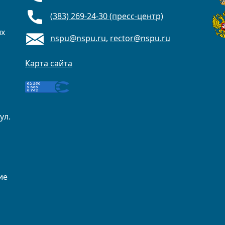
(383) 269-24-30 (пресс-центр)
ых
nspu@nspu.ru
,
rector@nspu.ru
Карта сайта
ул.
ие