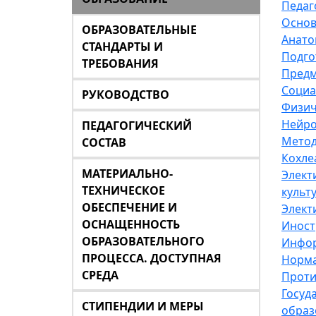
Педаг
Основ
ОБРАЗОВАТЕЛЬНЫЕ
Анато
СТАНДАРТЫ И
Подго
ТРЕБОВАНИЯ
Предм
Социа
РУКОВОДСТВО
Физич
Нейро
ПЕДАГОГИЧЕСКИЙ
Метод
СОСТАВ
Кохле
МАТЕРИАЛЬНО-
Элект
ТЕХНИЧЕСКОЕ
культ
ОБЕСПЕЧЕНИЕ И
Элект
ОСНАЩЕННОСТЬ
Иност
ОБРАЗОВАТЕЛЬНОГО
Инфор
ПРОЦЕССА. ДОСТУПНАЯ
Норма
СРЕДА
Проти
Госуд
СТИПЕНДИИ И МЕРЫ
образ