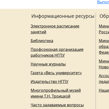
Выпол
Информационные ресурсы
Обр
Электронное расписание
Мини
занятий
Росс
Библиотека
Мини
обра
Профсоюзная организация
Феде
работников НГПУ
Мини
Научные журналы
Ново
Газета «Весь университет»
Ассо
Издательство НГПУ
педа
Многопрофильный музей
Наци
имени Т.Н. Троицкой
Часто задаваемые вопросы