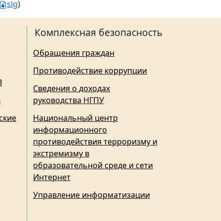
sig
)
Комплексная безопасность
Обращения граждан
Противодействие коррупции
З
Сведения о доходах
в
руководства НГПУ
ские
Национальный центр
информационного
противодействия терроризму и
экстремизму в
образовательной среде и сети
Интернет
Управление информатизации