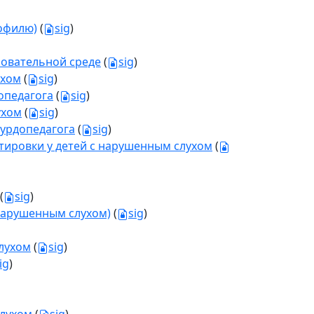
офилю)
(
sig
)
зовательной среде
(
sig
)
ухом
(
sig
)
опедагога
(
sig
)
ухом
(
sig
)
сурдопедагога
(
sig
)
тировки у детей с нарушенным слухом
(
(
sig
)
 нарушенным слухом)
(
sig
)
лухом
(
sig
)
ig
)