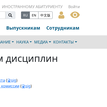
ИНОСТРАННОМУ АБИТУРИЕНТУ
Войти
RU
EN
中文版
Выпускникам
Сотрудникам
ВАНИЕ
НАУКА
МЕДИА
КОНТАКТЫ
м дисциплин
кта
(
sig
)
й комиссии
(
sig
)