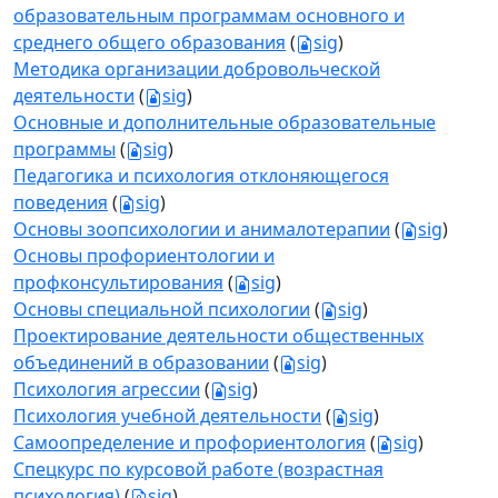
образовательным программам основного и
среднего общего образования
(
sig
)
Методика организации добровольческой
деятельности
(
sig
)
Основные и дополнительные образовательные
программы
(
sig
)
Педагогика и психология отклоняющегося
поведения
(
sig
)
Основы зоопсихологии и анималотерапии
(
sig
)
Основы профориентологии и
профконсультирования
(
sig
)
Основы специальной психологии
(
sig
)
Проектирование деятельности общественных
объединений в образовании
(
sig
)
Психология агрессии
(
sig
)
Психология учебной деятельности
(
sig
)
Самоопределение и профориентология
(
sig
)
Спецкурс по курсовой работе (возрастная
психология)
(
sig
)