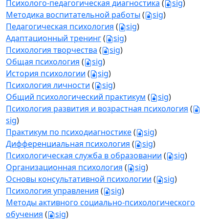
Психолого-педагогическая диагностика
(
sig
)
Методика воспитательной работы
(
sig
)
Педагогическая психология
(
sig
)
Адаптационный тренинг
(
sig
)
Психология творчества
(
sig
)
Общая психология
(
sig
)
История психологии
(
sig
)
Психология личности
(
sig
)
Общий психологический практикум
(
sig
)
Психология развития и возрастная психология
(
sig
)
Практикум по психодиагностике
(
sig
)
Дифференциальная психология
(
sig
)
Психологическая служба в образовании
(
sig
)
Организационная психология
(
sig
)
Основы консультативной психологии
(
sig
)
Психология управления
(
sig
)
Методы активного социально-психологического
обучения
(
sig
)