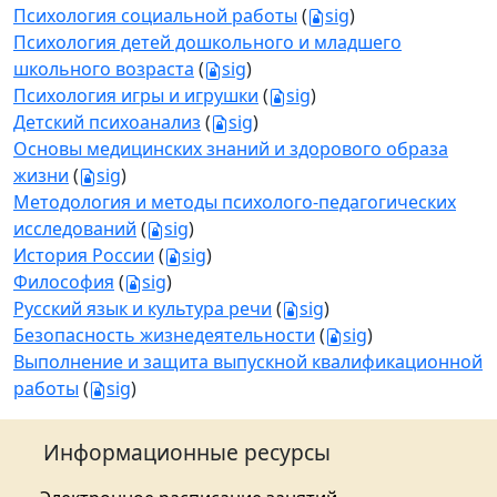
Психология социальной работы
(
sig
)
Психология детей дошкольного и младшего
школьного возраста
(
sig
)
Психология игры и игрушки
(
sig
)
Детский психоанализ
(
sig
)
Основы медицинских знаний и здорового образа
жизни
(
sig
)
Методология и методы психолого-педагогических
исследований
(
sig
)
История России
(
sig
)
Философия
(
sig
)
Русский язык и культура речи
(
sig
)
Безопасность жизнедеятельности
(
sig
)
Выполнение и защита выпускной квалификационной
работы
(
sig
)
Информационные ресурсы