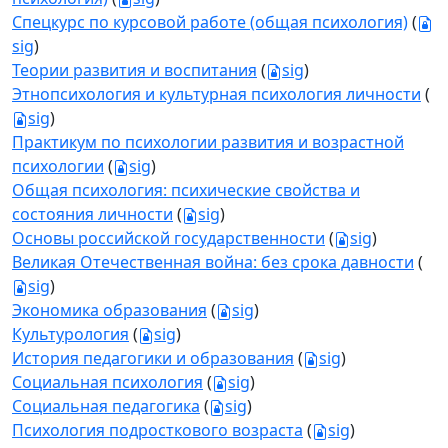
Спецкурс по курсовой работе (общая психология)
(
sig
)
Теории развития и воспитания
(
sig
)
Этнопсихология и культурная психология личности
(
sig
)
Практикум по психологии развития и возрастной
психологии
(
sig
)
Общая психология: психические свойства и
состояния личности
(
sig
)
Основы российской государственности
(
sig
)
Великая Отечественная война: без срока давности
(
sig
)
Экономика образования
(
sig
)
Культурология
(
sig
)
История педагогики и образования
(
sig
)
Социальная психология
(
sig
)
Социальная педагогика
(
sig
)
Психология подросткового возраста
(
sig
)