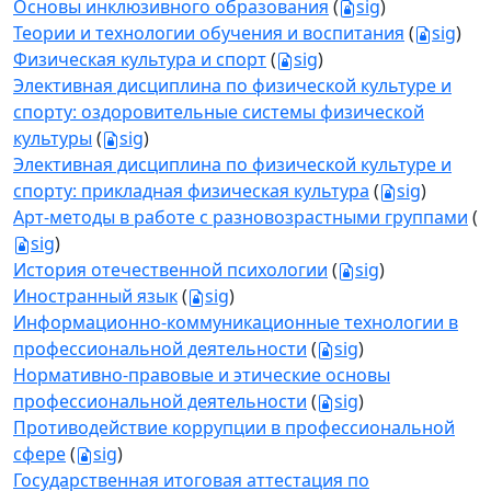
Основы инклюзивного образования
(
sig
)
Теории и технологии обучения и воспитания
(
sig
)
Физическая культура и спорт
(
sig
)
Элективная дисциплина по физической культуре и
спорту: оздоровительные системы физической
культуры
(
sig
)
Элективная дисциплина по физической культуре и
спорту: прикладная физическая культура
(
sig
)
Арт-методы в работе с разновозрастными группами
(
sig
)
История отечественной психологии
(
sig
)
Иностранный язык
(
sig
)
Информационно-коммуникационные технологии в
профессиональной деятельности
(
sig
)
Нормативно-правовые и этические основы
профессиональной деятельности
(
sig
)
Противодействие коррупции в профессиональной
сфере
(
sig
)
Государственная итоговая аттестация по