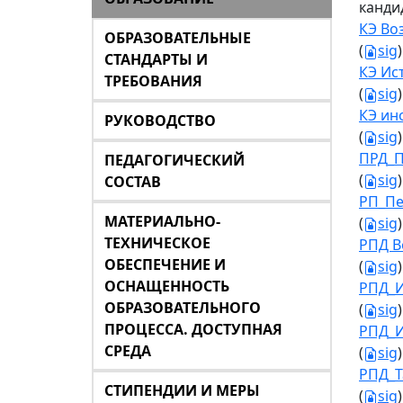
канди
КЭ Во
ОБРАЗОВАТЕЛЬНЫЕ
(
sig
)
СТАНДАРТЫ И
КЭ Ис
ТРЕБОВАНИЯ
(
sig
)
КЭ ин
РУКОВОДСТВО
(
sig
)
ПРД_П
ПЕДАГОГИЧЕСКИЙ
(
sig
)
СОСТАВ
РП_Пе
МАТЕРИАЛЬНО-
(
sig
)
ТЕХНИЧЕСКОЕ
РПД В
ОБЕСПЕЧЕНИЕ И
(
sig
)
ОСНАЩЕННОСТЬ
РПД_И
ОБРАЗОВАТЕЛЬНОГО
(
sig
)
ПРОЦЕССА. ДОСТУПНАЯ
РПД_И
СРЕДА
(
sig
)
РПД_Т
СТИПЕНДИИ И МЕРЫ
(
sig
)