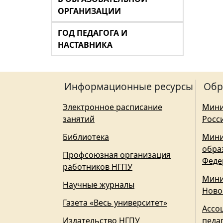
ОРГАНИЗАЦИИ
ГОД ПЕДАГОГА И
НАСТАВНИКА
Информационные ресурсы
Обр
Электронное расписание
Мини
занятий
Росс
Библиотека
Мини
обра
Профсоюзная организация
Феде
работников НГПУ
Мини
Научные журналы
Ново
Газета «Весь университет»
Ассо
Издательство НГПУ
педа