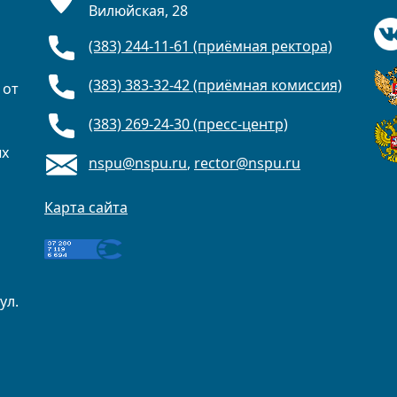
Вилюйская, 28
(383) 244-11-61 (приёмная ректора)
(383) 383-32-42 (приёмная комиссия)
 от
(383) 269-24-30 (пресс-центр)
ых
nspu@nspu.ru
,
rector@nspu.ru
Карта сайта
ул.