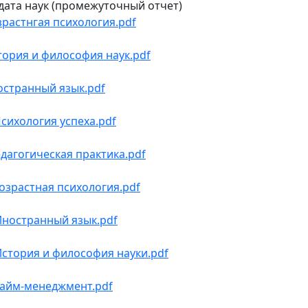
дата наук (промежуточный отчет)
зрастнгая психология.pdf
тория и философия наук.pdf
остранный язык.pdf
сихология успеха.pdf
дагогическая практика.pdf
озрастная психология.pdf
ностранный язык.pdf
стория и философия науки.pdf
айм-менеджмент.pdf