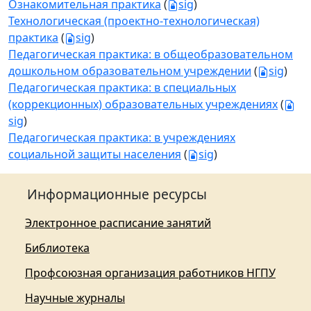
Ознакомительная практика
(
sig
)
Технологическая (проектно-технологическая)
практика
(
sig
)
Педагогическая практика: в общеобразовательном
дошкольном образовательном учреждении
(
sig
)
Педагогическая практика: в специальных
(коррекционных) образовательных учреждениях
(
sig
)
Педагогическая практика: в учреждениях
социальной защиты населения
(
sig
)
Информационные ресурсы
Электронное расписание занятий
Библиотека
Профсоюзная организация работников НГПУ
Научные журналы