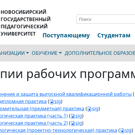
НОВОСИБИРСКИЙ
ГОСУДАРСТВЕННЫЙ
ПЕДАГОГИЧЕСКИЙ
УНИВЕРСИТЕТ
Поступающему
Студентам
ГАНИЗАЦИИ
ОБУЧЕНИЕ
ДОПОЛНИТЕЛЬНОЕ ОБРАЗО
пии рабочих програм
нение и защита выпускной квалификационной работы
(
ипломная практика
(
sig
)
омительная (предметная) практика
(
sig
)
огическая практика (часть 1)
(
sig
)
огическая практика (часть 2)
(
sig
)
логическая (проектно-технологическая) практика
(
sig
)