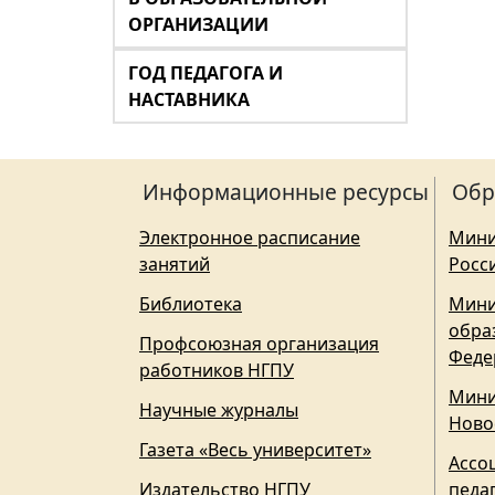
ОРГАНИЗАЦИИ
ГОД ПЕДАГОГА И
НАСТАВНИКА
Информационные ресурсы
Обр
Электронное расписание
Мини
занятий
Росс
Библиотека
Мини
обра
Профсоюзная организация
Феде
работников НГПУ
Мини
Научные журналы
Ново
Газета «Весь университет»
Ассо
Издательство НГПУ
педа