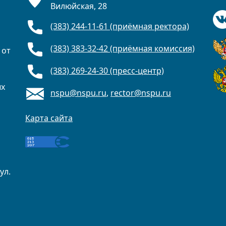
Вилюйская, 28
(383) 244-11-61 (приёмная ректора)
(383) 383-32-42 (приёмная комиссия)
 от
(383) 269-24-30 (пресс-центр)
ых
nspu@nspu.ru
,
rector@nspu.ru
Карта сайта
ул.