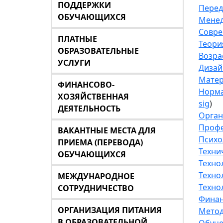
ПОДДЕРЖКИ
Перед
ОБУЧАЮЩИХСЯ
Менед
Совре
ПЛАТНЫЕ
Теори
ОБРАЗОВАТЕЛЬНЫЕ
Возра
УСЛУГИ
Дизай
Матер
ФИНАНСОВО-
Норма
ХОЗЯЙСТВЕННАЯ
sig
)
ДЕЯТЕЛЬНОСТЬ
Орган
Профе
ВАКАНТНЫЕ МЕСТА ДЛЯ
Психо
ПРИЕМА (ПЕРЕВОДА)
Техни
ОБУЧАЮЩИХСЯ
Техно
Техно
МЕЖДУНАРОДНОЕ
Техно
СОТРУДНИЧЕСТВО
Финан
ОРГАНИЗАЦИЯ ПИТАНИЯ
Метод
В ОБРАЗОВАТЕЛЬНОЙ