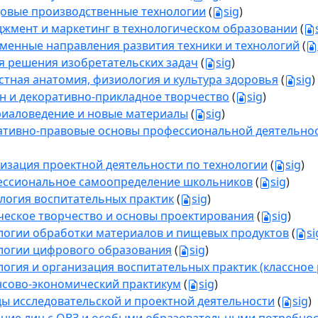
овые производственные технологии
(
sig
)
жмент и маркетинг в технологическом образовании
(
менные направления развития техники и технологий
(
я решения изобретательских задач
(
sig
)
стная анатомия, физиология и культура здоровья
(
sig
)
н и декоративно-прикладное творчество
(
sig
)
иаловедение и новые материалы
(
sig
)
тивно-правовые основы профессиональной деятельнос
изация проектной деятельности по технологии
(
sig
)
ссиональное самоопределение школьников
(
sig
)
логия воспитательных практик
(
sig
)
ческое творчество и основы проектирования
(
sig
)
логии обработки материалов и пищевых продуктов
(
si
логии цифрового образования
(
sig
)
логия и организация воспитательных практик (классное 
сово-экономический практикум
(
sig
)
ы исследовательской и проектной деятельности
(
sig
)