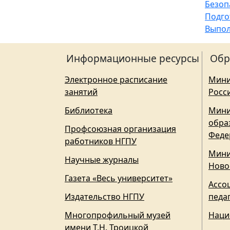
Безоп
Подго
Выпол
Информационные ресурсы
Обр
Электронное расписание
Мини
занятий
Росс
Библиотека
Мини
обра
Профсоюзная организация
Феде
работников НГПУ
Мини
Научные журналы
Ново
Газета «Весь университет»
Ассо
Издательство НГПУ
педа
Многопрофильный музей
Наци
имени Т.Н. Троицкой