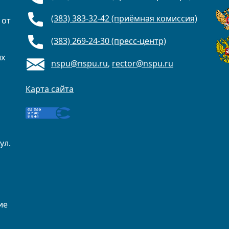
(383) 383-32-42 (приёмная комиссия)
 от
(383) 269-24-30 (пресс-центр)
ых
nspu@nspu.ru
,
rector@nspu.ru
Карта сайта
ул.
ие