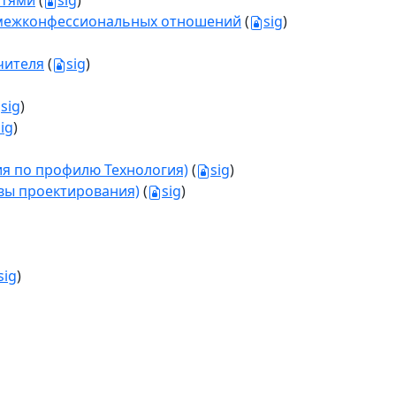
стями
(
sig
)
и межконфессиональных отношений
(
sig
)
чителя
(
sig
)
sig
)
sig
)
ия по профилю Технология)
(
sig
)
овы проектирования)
(
sig
)
sig
)