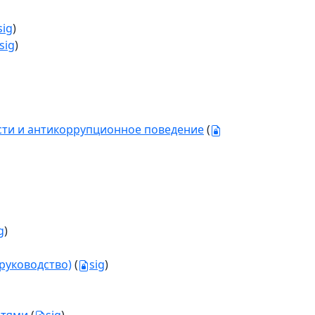
sig
)
sig
)
ти и антикоррупционное поведение
(
g
)
руководство)
(
sig
)