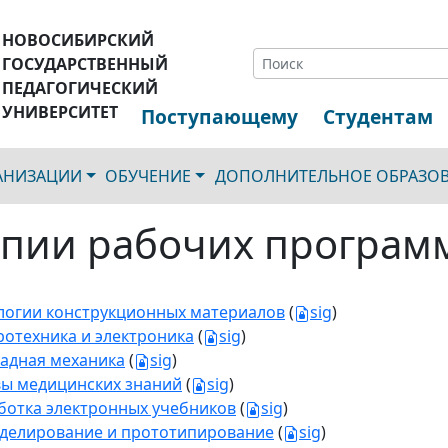
НОВОСИБИРСКИЙ
ГОСУДАРСТВЕННЫЙ
ПЕДАГОГИЧЕСКИЙ
УНИВЕРСИТЕТ
Поступающему
Студентам
ГАНИЗАЦИИ
ОБУЧЕНИЕ
ДОПОЛНИТЕЛЬНОЕ ОБРАЗО
пии рабочих програм
логии конструкционных материалов
(
sig
)
ротехника и электроника
(
sig
)
адная механика
(
sig
)
ы медицинских знаний
(
sig
)
ботка электронных учебников
(
sig
)
делирование и прототипирование
(
sig
)