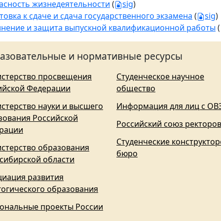
асность жизнедеятельности
(
sig
)
товка к сдаче и сдача государственного экзамена
(
sig
)
нение и защита выпускной квалификационной работы
(
азовательные и нормативные ресурсы
стерство просвещения
Студенческое научное
ийской Федерации
общество
стерство науки и высшего
Информация для лиц с ОВ
зования Российской
Российский союз ректоро
рации
Студенческие конструктор
стерство образования
бюро
сибирской области
циация развития
гогического образования
ональные проекты России