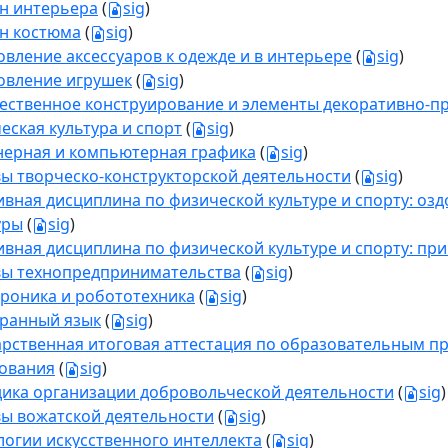
н интерьера
(
sig
)
н костюма
(
sig
)
овление аксессуаров к одежде и в интерьере
(
sig
)
овление игрушек
(
sig
)
ественное конструирование и элементы декоративно-п
еская культура и спорт
(
sig
)
ерная и компьютерная графика
(
sig
)
ы творческо-конструкторской деятельности
(
sig
)
ивная дисциплина по физической культуре и спорту: о
уры
(
sig
)
ивная дисциплина по физической культуре и спорту: пр
ы технопредпринимательства
(
sig
)
роника и робототехника
(
sig
)
ранный язык
(
sig
)
арственная итоговая аттестация по образовательным п
ования
(
sig
)
ика организации добровольческой деятельности
(
sig
)
ы вожатской деятельности
(
sig
)
логии искусственного интеллекта
(
sig
)