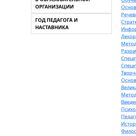
Обуче
ОРГАНИЗАЦИИ
Основ
Речев
ГОД ПЕДАГОГА И
Страт
НАСТАВНИКА
Инфор
Декор
Метод
Разра
Спецк
Спецк
Творч
Основ
Велик
Метод
Введе
Психо
Педаг
Истор
Фило