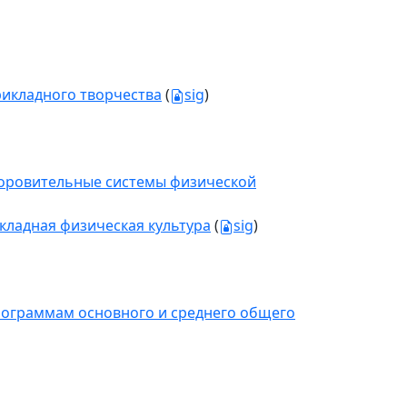
рикладного творчества
(
sig
)
здоровительные системы физической
икладная физическая культура
(
sig
)
рограммам основного и среднего общего