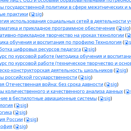
ние лиц с ОВЗ и особыми образовательными потребно
ы государственной политики в сфере межэтнических 
ые практики
(
sig
)
егия использования социальных сетей в деятельности у
матика и прикладное программное обеспечение
(
sig
)
ативно-прикладное творчество на уроках технологии
(
ика обучения и воспитания по профилю Технология
(
ботка цифровых ресурсов педагога
(
sig
)
урс по курсовой работе (методика обучения и воспитан
урс по курсовой работе (техническое творчество и осн
еско-конструкторская деятельность школьников
(
sig
)
ы российской государственности
(
sig
)
ая Отечественная война: без срока давности
(
sig
)
ы количественного и качественного анализа данных
(
ние в беспилотные авиационные системы
(
sig
)
логия
(
sig
)
огика
(
sig
)
ия России
(
sig
)
софия
(
sig
)