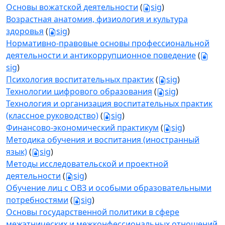
Основы вожатской деятельности
(
sig
)
Возрастная анатомия, физиология и культура
здоровья
(
sig
)
Нормативно-правовые основы профессиональной
деятельности и антикоррупционное поведение
(
sig
)
Психология воспитательных практик
(
sig
)
Технологии цифрового образования
(
sig
)
Технология и организация воспитательных практик
(классное руководство)
(
sig
)
Финансово-экономический практикум
(
sig
)
Методика обучения и воспитания (иностранный
язык)
(
sig
)
Методы исследовательской и проектной
деятельности
(
sig
)
Обучение лиц с ОВЗ и особыми образовательными
потребностями
(
sig
)
Основы государственной политики в сфере
межэтнических и межконфессиональных отношений