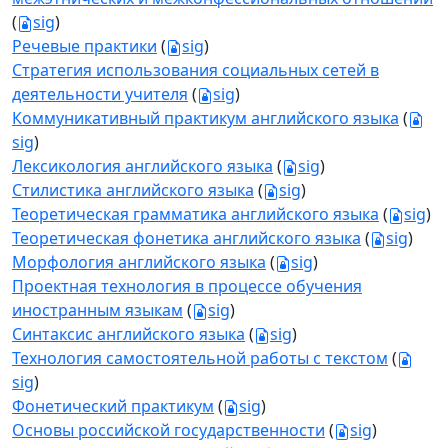
(
sig
)
Речевые практики
(
sig
)
Стратегия использования социальных сетей в
деятельности учителя
(
sig
)
Коммуникативный практикум английского языка
(
sig
)
Лексикология английского языка
(
sig
)
Стилистика английского языка
(
sig
)
Теоретическая грамматика английского языка
(
sig
)
Теоретическая фонетика английского языка
(
sig
)
Морфология английского языка
(
sig
)
Проектная технология в процессе обучения
иностранным языкам
(
sig
)
Синтаксис английского языка
(
sig
)
Технология самостоятельной работы с текстом
(
sig
)
Фонетический практикум
(
sig
)
Основы российской государственности
(
sig
)