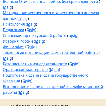
Великая Отечественная война: без срока давности
(
sig
)
Методы количественного и качественного анализа
данных
(
sig
)
Психология
(
sig
)
Педагогика
(
sig
)
Спецсеминар по курсовой работе
(
sig
)
История России
(
sig
)
Философия
(
sig
)
Технология организации самостоятельной работы
(
sig
)
Безопасность жизнедеятельности
(
sig
)
Ораторское мастерство
(
sig
)
Подготовка к сдаче и сдача государственного
экзамена
(
sig
)
Выполнение и защита выпускной квалификационной
работы
(
sig
)
Информационные ресурсы