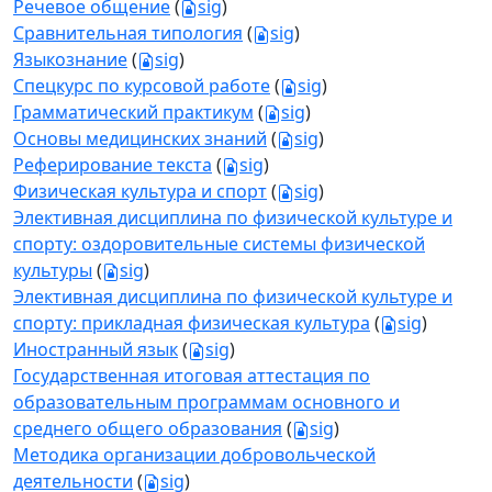
Речевое общение
(
sig
)
Сравнительная типология
(
sig
)
Языкознание
(
sig
)
Спецкурс по курсовой работе
(
sig
)
Грамматический практикум
(
sig
)
Основы медицинских знаний
(
sig
)
Реферирование текста
(
sig
)
Физическая культура и спорт
(
sig
)
Элективная дисциплина по физической культуре и
спорту: оздоровительные системы физической
культуры
(
sig
)
Элективная дисциплина по физической культуре и
спорту: прикладная физическая культура
(
sig
)
Иностранный язык
(
sig
)
Государственная итоговая аттестация по
образовательным программам основного и
среднего общего образования
(
sig
)
Методика организации добровольческой
деятельности
(
sig
)