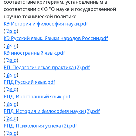
соответствие критериям, установленным в
соответствии с ФЗ "О науке и государственной
научно-технической политике"
КЭ История и философия науки.pdf
(
sig
)
КЭ Русский язык. Языки народов России.pdf
(
sig
)
КЭ иностранный язык.pdf
(
sig
)
РП_Педагогическая практика (2).pdf
(
sig
)
РПД Русский язык.pdf
(
sig
)
РПД_Иностранный язык.pdf
(
sig
)
РПД_История и философия науки (2).pdf
(
sig
)
РПД_Психология успеха (2).pdf
(
sig
)