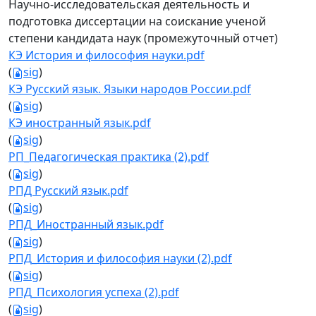
Научно-исследовательская деятельность и
подготовка диссертации на соискание ученой
степени кандидата наук (промежуточный отчет)
КЭ История и философия науки.pdf
(
sig
)
КЭ Русский язык. Языки народов России.pdf
(
sig
)
КЭ иностранный язык.pdf
(
sig
)
РП_Педагогическая практика (2).pdf
(
sig
)
РПД Русский язык.pdf
(
sig
)
РПД_Иностранный язык.pdf
(
sig
)
РПД_История и философия науки (2).pdf
(
sig
)
РПД_Психология успеха (2).pdf
(
sig
)