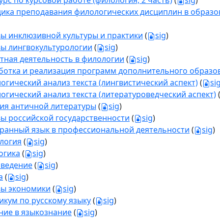
урс по курсовой работе (филология, 2 часть)
(
sig
)
ика преподавания филологических дисциплин в образо
ы инклюзивной культуры и практики
(
sig
)
ы лингвокультурологии
(
sig
)
тная деятельность в филологии
(
sig
)
ботка и реализация программ дополнительного образо
огический анализ текста (лингвистический аспект)
(
si
огический анализ текста (литературоведческий аспект)
ия античной литературы
(
sig
)
ы российской государственности
(
sig
)
ранный язык в профессиональной деятельности
(
sig
)
логия
(
sig
)
огика
(
sig
)
ведение
(
sig
)
а
(
sig
)
ы экономики
(
sig
)
икум по русскому языку
(
sig
)
ние в языкознание
(
sig
)