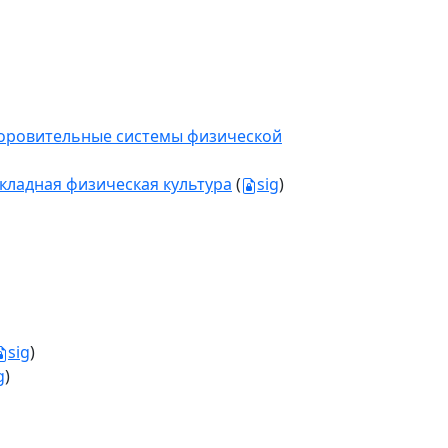
здоровительные системы физической
икладная физическая культура
(
sig
)
sig
)
g
)