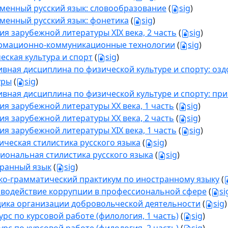
менный русский язык: словообразование
(
sig
)
менный русский язык: фонетика
(
sig
)
ия зарубежной литературы XIX века, 2 часть
(
sig
)
мационно-коммуникационные технологии
(
sig
)
еская культура и спорт
(
sig
)
ивная дисциплина по физической культуре и спорту: о
уры
(
sig
)
ивная дисциплина по физической культуре и спорту: пр
ия зарубежной литературы XX века, 1 часть
(
sig
)
ия зарубежной литературы XX века, 2 часть
(
sig
)
ия зарубежной литературы XIX века, 1 часть
(
sig
)
ическая стилистика русского языка
(
sig
)
иональная стилистика русского языка
(
sig
)
ранный язык
(
sig
)
ко-грамматический практикум по иностранному языку
(
водействие коррупции в профессиональной сфере
(
si
ика организации добровольческой деятельности
(
sig
)
урс по курсовой работе (филология, 1 часть)
(
sig
)