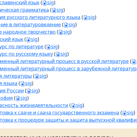
славянский язык
(
sig
)
ическая грамматика
(
sig
)
ия русского литературного языка
(
sig
)
ние в литературоведение
(
sig
)
е народное творчество
(
sig
)
ский язык
(
sig
)
урс по литературе
(
sig
)
урс по русскому языку
(
sig
)
менный литературный процесс в русской литературе
(
менный литературный процесс в зарубежной литератур
я литературы
(
sig
)
я языка
(
sig
)
ия России
(
sig
)
софия
(
sig
)
асность жизнедеятельности
(
sig
)
товка к сдаче и сдача государственного экзамена
(
sig
)
товка к процедуре защиты и защита выпускной квалиф