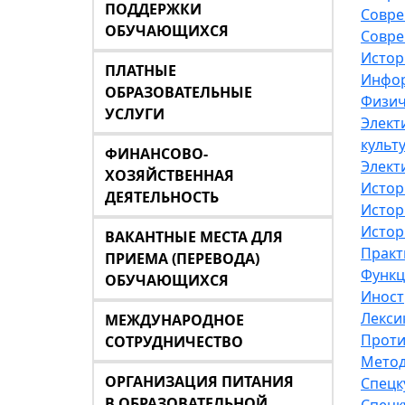
ПОДДЕРЖКИ
Совре
ОБУЧАЮЩИХСЯ
Совре
Истор
ПЛАТНЫЕ
Инфор
ОБРАЗОВАТЕЛЬНЫЕ
Физич
УСЛУГИ
Элект
культ
ФИНАНСОВО-
Элект
ХОЗЯЙСТВЕННАЯ
Истор
ДЕЯТЕЛЬНОСТЬ
Истор
Истор
ВАКАНТНЫЕ МЕСТА ДЛЯ
Практ
ПРИЕМА (ПЕРЕВОДА)
Функц
ОБУЧАЮЩИХСЯ
Иност
Лекси
МЕЖДУНАРОДНОЕ
Проти
СОТРУДНИЧЕСТВО
Метод
ОРГАНИЗАЦИЯ ПИТАНИЯ
Спецк
В ОБРАЗОВАТЕЛЬНОЙ