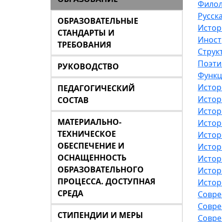
Филол
Русск
ОБРАЗОВАТЕЛЬНЫЕ
Истор
СТАНДАРТЫ И
Иност
ТРЕБОВАНИЯ
Струк
Поэти
РУКОВОДСТВО
Функц
Истор
ПЕДАГОГИЧЕСКИЙ
Истор
СОСТАВ
Истор
МАТЕРИАЛЬНО-
Истор
ТЕХНИЧЕСКОЕ
Истор
ОБЕСПЕЧЕНИЕ И
Истор
ОСНАЩЕННОСТЬ
Истор
ОБРАЗОВАТЕЛЬНОГО
Истор
ПРОЦЕССА. ДОСТУПНАЯ
Истор
СРЕДА
Совре
Совре
СТИПЕНДИИ И МЕРЫ
Совре