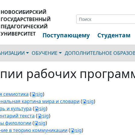
НОВОСИБИРСКИЙ
ГОСУДАРСТВЕННЫЙ
ПЕДАГОГИЧЕСКИЙ
УНИВЕРСИТЕТ
Поступающему
Студентам
ГАНИЗАЦИИ
ОБУЧЕНИЕ
ДОПОЛНИТЕЛЬНОЕ ОБРАЗО
пии рабочих програм
 семиотика
(
sig
)
нальная картина мира и словари
(
sig
)
рь и культура
(
sig
)
нтарий текста
(
sig
)
ы филологии
(
sig
)
ние в теорию коммуникации
(
sig
)