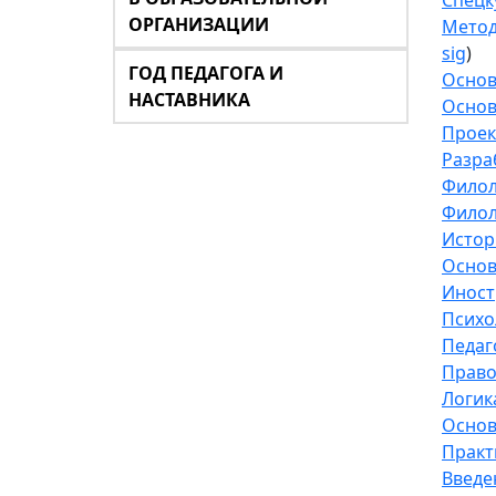
Спецк
ОРГАНИЗАЦИИ
Метод
sig
)
ГОД ПЕДАГОГА И
Основ
НАСТАВНИКА
Основ
Проек
Разра
Филол
Филол
Истор
Основ
Иност
Психо
Педаг
Право
Логик
Основ
Практ
Введе