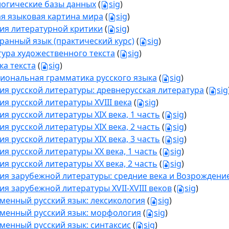
огические базы данных
(
sig
)
ая языковая картина мира
(
sig
)
ия литературной критики
(
sig
)
ранный язык (практический курс)
(
sig
)
тура художественного текста
(
sig
)
ка текста
(
sig
)
иональная грамматика русского языка
(
sig
)
ия русской литературы: древнерусская литература
(
sig
ия русской литературы XVIII века
(
sig
)
ия русской литературы XIX века, 1 часть
(
sig
)
ия русской литературы XIX века, 2 часть
(
sig
)
ия русской литературы XIX века, 3 часть
(
sig
)
ия русской литературы XX века, 1 часть
(
sig
)
ия русской литературы XX века, 2 часть
(
sig
)
ия зарубежной литературы: средние века и Возрождени
ия зарубежной литературы XVII-XVIII веков
(
sig
)
менный русский язык: лексикология
(
sig
)
менный русский язык: морфология
(
sig
)
менный русский язык: синтаксис
(
sig
)