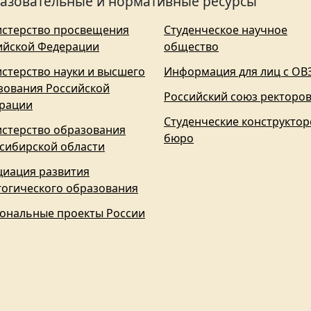
азовательные и нормативные ресурсы
стерство просвещения
Студенческое научное
ийской Федерации
общество
стерство науки и высшего
Информация для лиц с ОВ
зования Российской
Российский союз ректоро
рации
Студенческие конструктор
стерство образования
бюро
сибирской области
циация развития
гогического образования
ональные проекты России