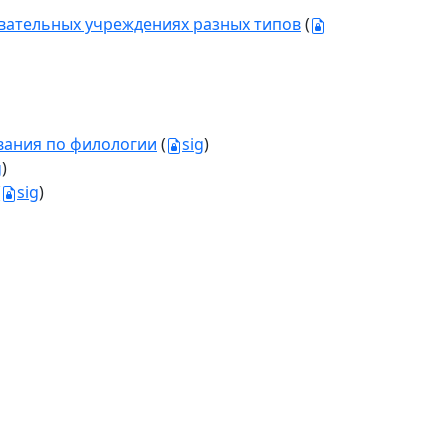
вательных учреждениях разных типов
(
вания по филологии
(
sig
)
g
)
(
sig
)