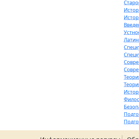
Старо
Истор
Истор
Введе
Устно
Латин
Спецк
Спецк
Совре
Совре
Теори
Теори
Истор
Фило
Безоп
Подго
Подго