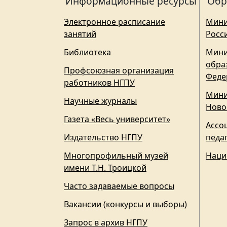
Информационные ресурсы
Обр
Электронное расписание
Мини
занятий
Росс
Библиотека
Мини
обра
Профсоюзная организация
Феде
работников НГПУ
Мини
Научные журналы
Ново
Газета «Весь университет»
Ассо
Издательство НГПУ
педа
Многопрофильный музей
Наци
имени Т.Н. Троицкой
Часто задаваемые вопросы
Вакансии (конкурсы и выборы)
Запрос в архив НГПУ