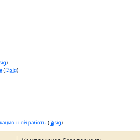
sig
)
е
(
sig
)
икационной работы
(
sig
)