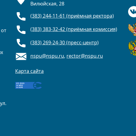
Вилюйская, 28
(383) 244-11-61 (приёмная ректора)
(383) 383-32-42 (приёмная комиссия)
 от
(383) 269-24-30 (пресс-центр)
ых
nspu@nspu.ru
,
rector@nspu.ru
Карта сайта
ул.