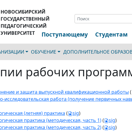
НОВОСИБИРСКИЙ
ГОСУДАРСТВЕННЫЙ
ПЕДАГОГИЧЕСКИЙ
УНИВЕРСИТЕТ
Поступающему
Студентам
ГАНИЗАЦИИ
ОБУЧЕНИЕ
ДОПОЛНИТЕЛЬНОЕ ОБРАЗО
пии рабочих програм
нение и защита выпускной квалификационной работы
(
о-исследовательская работа (получение первичных нав
огическая (летняя) практика
(
sig
)
огическая практика (методическая, часть 1)
(
sig
)
огическая практика (методическая, часть 2)
(
sig
)