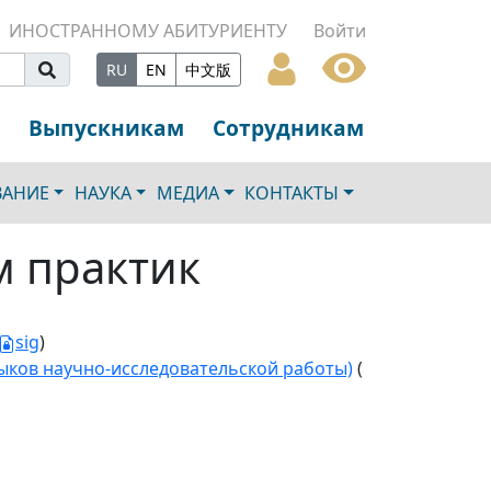
ИНОСТРАННОМУ АБИТУРИЕНТУ
Войти
RU
EN
中文版
Выпускникам
Сотрудникам
ВАНИЕ
НАУКА
МЕДИА
КОНТАКТЫ
м практик
sig
)
ыков научно-исследовательской работы)
(