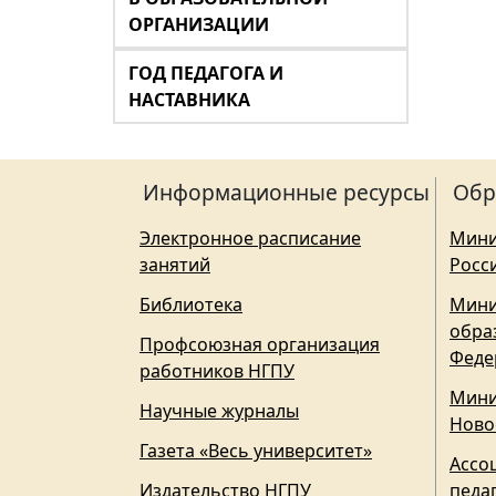
ОРГАНИЗАЦИИ
ГОД ПЕДАГОГА И
НАСТАВНИКА
Информационные ресурсы
Обр
Электронное расписание
Мини
занятий
Росс
Библиотека
Мини
обра
Профсоюзная организация
Феде
работников НГПУ
Мини
Научные журналы
Ново
Газета «Весь университет»
Ассо
Издательство НГПУ
педа