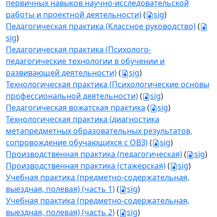
первичных навыков научно-исследовательской
работы и проектной деятельности)
(
sig
)
Педагогическая практика (Классное руководство)
(
sig
)
Педагогическая практика (Психолого-
педагогические технологии в обучении и
развивающей деятельности)
(
sig
)
Технологическая практика (Психологические основы
профессиональной деятельности)
(
sig
)
Педагогическая вожатская практика
(
sig
)
Технологическая практика (диагностика
метапредметных образовательных результатов,
сопровождение обучающихся с ОВЗ)
(
sig
)
Производственная практика (педагогическая)
(
sig
)
Производственная практика (стажерская)
(
sig
)
Учебная практика (предметно-содержательная,
выездная, полевая) (часть 1)
(
sig
)
Учебная практика (предметно-содержательная,
выездная, полевая) (часть 2)
(
sig
)