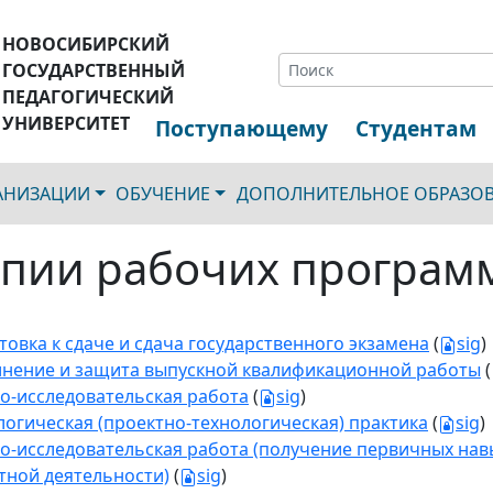
НОВОСИБИРСКИЙ
ГОСУДАРСТВЕННЫЙ
ПЕДАГОГИЧЕСКИЙ
УНИВЕРСИТЕТ
Поступающему
Студентам
ГАНИЗАЦИИ
ОБУЧЕНИЕ
ДОПОЛНИТЕЛЬНОЕ ОБРАЗО
пии рабочих програм
товка к сдаче и сдача государственного экзамена
(
sig
)
нение и защита выпускной квалификационной работы
(
о-исследовательская работа
(
sig
)
логическая (проектно-технологическая) практика
(
sig
)
о-исследовательская работа (получение первичных нав
тной деятельности)
(
sig
)