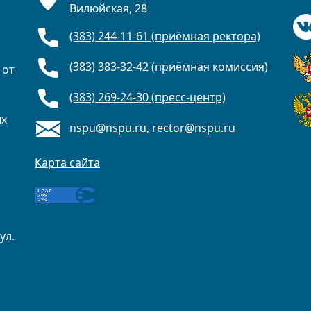
Вилюйская, 28
(383) 244-11-61 (приёмная ректора)
(383) 383-32-42 (приёмная комиссия)
 от
(383) 269-24-30 (пресс-центр)
ых
nspu@nspu.ru
,
rector@nspu.ru
Карта сайта
ул.