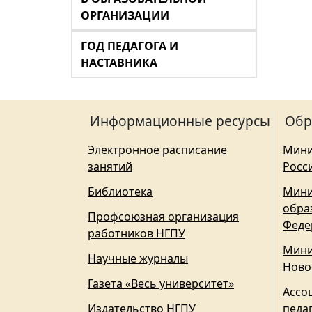
ОРГАНИЗАЦИИ
ГОД ПЕДАГОГА И
НАСТАВНИКА
Информационные ресурсы
Обр
Электронное расписание
Мини
занятий
Росс
Библиотека
Мини
обра
Профсоюзная организация
Феде
работников НГПУ
Мини
Научные журналы
Ново
Газета «Весь университет»
Ассо
Издательство НГПУ
педа