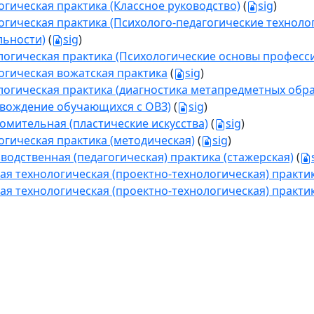
огическая практика (Классное руководство)
(
sig
)
огическая практика (Психолого-педагогические технол
льности)
(
sig
)
логическая практика (Психологические основы професс
огическая вожатская практика
(
sig
)
логическая практика (диагностика метапредметных обра
вождение обучающихся с ОВЗ)
(
sig
)
омительная (пластические искусства)
(
sig
)
огическая практика (методическая)
(
sig
)
водственная (педагогическая) практика (стажерская)
(
ая технологическая (проектно-технологическая) практика
ая технологическая (проектно-технологическая) практика