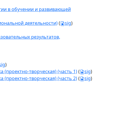
огии в обучении и развивающей
иональной деятельности)
(
sig
)
зовательных результатов,
sig
)
 (проектно-творческая) (часть 1)
(
sig
)
 (проектно-творческая) (часть 2)
(
sig
)