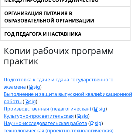
МЕЖДУНАРОДНОЕ СОТРУДНИЧЕСТВО
ОРГАНИЗАЦИЯ ПИТАНИЯ В
ОБРАЗОВАТЕЛЬНОЙ ОРГАНИЗАЦИИ
ГОД ПЕДАГОГА И НАСТАВНИКА
Копии рабочих программ
практик
Подготовка к сдаче и сдача государственного
экзамена
(
sig
)
Выполнение и защита выпускной квалификационной
работы
(
sig
)
Производственная (педагогическая)
(
sig
)
Культурно-просветительская
(
sig
)
Научно-исследовательская работа
(
sig
)
Технологическая (проектно-технологическая)