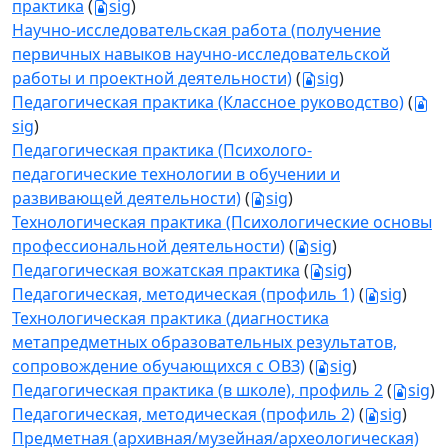
практика
(
sig
)
Научно-исследовательская работа (получение
первичных навыков научно-исследовательской
работы и проектной деятельности)
(
sig
)
Педагогическая практика (Классное руководство)
(
sig
)
Педагогическая практика (Психолого-
педагогические технологии в обучении и
развивающей деятельности)
(
sig
)
Технологическая практика (Психологические основы
профессиональной деятельности)
(
sig
)
Педагогическая вожатская практика
(
sig
)
Педагогическая, методическая (профиль 1)
(
sig
)
Технологическая практика (диагностика
метапредметных образовательных результатов,
сопровождение обучающихся с ОВЗ)
(
sig
)
Педагогическая практика (в школе), профиль 2
(
sig
)
Педагогическая, методическая (профиль 2)
(
sig
)
Предметная (архивная/музейная/археологическая)