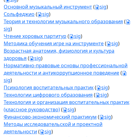
Основной музыкальный инструмент
(
sig
)
Сольфеджио
(
sig
)
Теория и технологии музыкального образования
(
sig
)
Чтение хоровых партитур
(
sig
)
Методика обучения игре на инструменте
(
sig
)
Возрастная анатомия, физиология и культура
здоровья
(
sig
)
Нормативно-правовые основы профессиональной
деятельности и антикоррупционное поведение
(
sig
)
Психология воспитательных практик
(
sig
)
Технологии цифрового образования
(
sig
)
Технология и организация воспитательных практик
(классное руководство)
(
sig
)
Финансово-экономический практикум
(
sig
)
Методы исследовательской и проектной
деятельности
(
sig
)