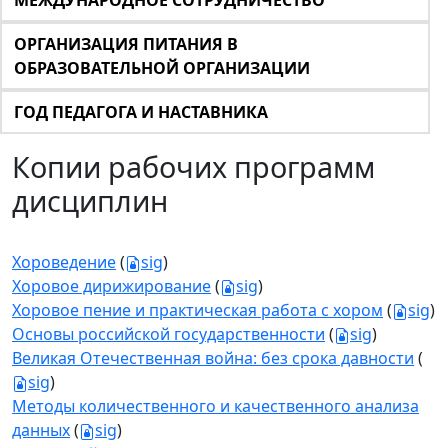
МЕЖДУНАРОДНОЕ СОТРУДНИЧЕСТВО
ОРГАНИЗАЦИЯ ПИТАНИЯ В
ОБРАЗОВАТЕЛЬНОЙ ОРГАНИЗАЦИИ
ГОД ПЕДАГОГА И НАСТАВНИКА
Копии рабочих программ
дисциплин
Хороведение
(
sig
)
Хоровое дирижирование
(
sig
)
Хоровое пение и практическая работа с хором
(
sig
)
Основы российской государственности
(
sig
)
Великая Отечественная война: без срока давности
(
sig
)
Методы количественного и качественного анализа
данных
(
sig
)