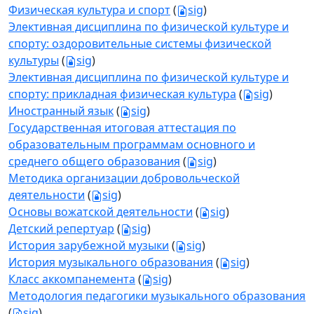
Физическая культура и спорт
(
sig
)
Элективная дисциплина по физической культуре и
спорту: оздоровительные системы физической
культуры
(
sig
)
Элективная дисциплина по физической культуре и
спорту: прикладная физическая культура
(
sig
)
Иностранный язык
(
sig
)
Государственная итоговая аттестация по
образовательным программам основного и
среднего общего образования
(
sig
)
Методика организации добровольческой
деятельности
(
sig
)
Основы вожатской деятельности
(
sig
)
Детский репертуар
(
sig
)
История зарубежной музыки
(
sig
)
История музыкального образования
(
sig
)
Класс аккомпанемента
(
sig
)
Методология педагогики музыкального образования
(
sig
)