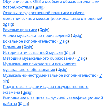
Обучение лиц с ОВЗ и особыми образовательными
потребностями
(
sig
)
Основы государственной политики в сфере
межэтнических и межконфессиональных отношений
(
sig
)
Речевые практики
(
sig
)
Анализ музыкальных произведений
(
sig
)
Вокальное исполнительство
(
sig
)
Гармония
(
sig
)
История отечественной музыки
(
sig
)
Методика музыкального образования
(
sig
)
Музыкальная психология и психология
музыкального образования
(
sig
)
Музыкально-инструментальное исполнительство
(
sig
)
Подготовка к сдаче и сдача государственного
экзамена
(
sig
)
Выполнение и защита выпускной квалификационной
работы
(
sig
)