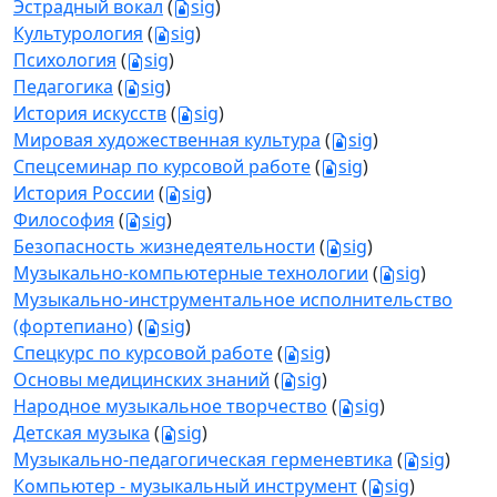
Эстрадный вокал
(
sig
)
Культурология
(
sig
)
Психология
(
sig
)
Педагогика
(
sig
)
История искусств
(
sig
)
Мировая художественная культура
(
sig
)
Спецсеминар по курсовой работе
(
sig
)
История России
(
sig
)
Философия
(
sig
)
Безопасность жизнедеятельности
(
sig
)
Музыкально-компьютерные технологии
(
sig
)
Музыкально-инструментальное исполнительство
(фортепиано)
(
sig
)
Спецкурс по курсовой работе
(
sig
)
Основы медицинских знаний
(
sig
)
Народное музыкальное творчество
(
sig
)
Детская музыка
(
sig
)
Музыкально-педагогическая герменевтика
(
sig
)
Компьютер - музыкальный инструмент
(
sig
)