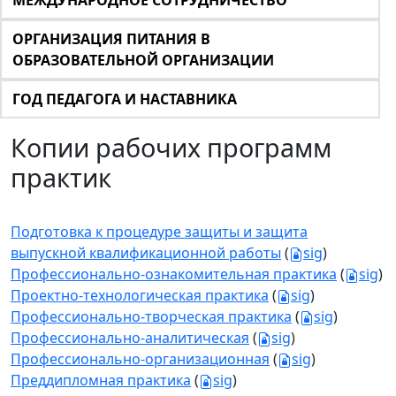
МЕЖДУНАРОДНОЕ СОТРУДНИЧЕСТВО
ОРГАНИЗАЦИЯ ПИТАНИЯ В
ОБРАЗОВАТЕЛЬНОЙ ОРГАНИЗАЦИИ
ГОД ПЕДАГОГА И НАСТАВНИКА
Копии рабочих программ
практик
Подготовка к процедуре защиты и защита
выпускной квалификационной работы
(
sig
)
Профессионально-ознакомительная практика
(
sig
)
Проектно-технологическая практика
(
sig
)
Профессионально-творческая практика
(
sig
)
Профессионально-аналитическая
(
sig
)
Профессионально-организационная
(
sig
)
Преддипломная практика
(
sig
)