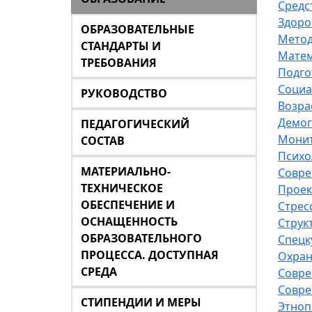
Средс
Здоро
ОБРАЗОВАТЕЛЬНЫЕ
Метод
СТАНДАРТЫ И
Матем
ТРЕБОВАНИЯ
Подго
Социа
РУКОВОДСТВО
Возра
Демог
ПЕДАГОГИЧЕСКИЙ
Монит
СОСТАВ
Психо
МАТЕРИАЛЬНО-
Совре
ТЕХНИЧЕСКОЕ
Проек
ОБЕСПЕЧЕНИЕ И
Стрес
ОСНАЩЕННОСТЬ
Струк
ОБРАЗОВАТЕЛЬНОГО
Спецк
ПРОЦЕССА. ДОСТУПНАЯ
Охран
СРЕДА
Совре
Совре
СТИПЕНДИИ И МЕРЫ
Этноп