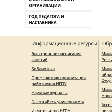
ОРГАНИЗАЦИИ
ГОД ПЕДАГОГА И
НАСТАВНИКА
Информационные ресурсы
Обр
Электронное расписание
Мини
занятий
Росс
Библиотека
Мини
обра
Профсоюзная организация
Феде
работников НГПУ
Мини
Научные журналы
Ново
Газета «Весь университет»
Ассо
Издательство НГПУ
педа