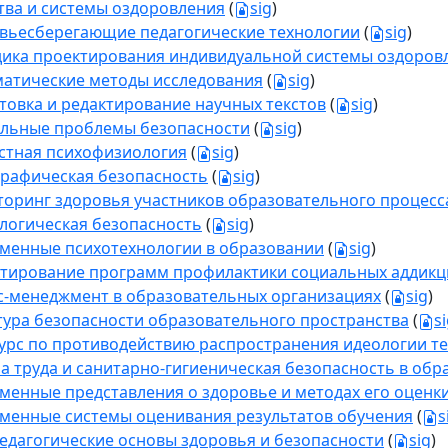
тва и системы оздоровления
(
sig
)
вьесберегающие педагогические технологии
(
sig
)
ика проектирования индивидуальной системы оздоров
атические методы исследования
(
sig
)
товка и редактирование научных текстов
(
sig
)
льные проблемы безопасности
(
sig
)
стная психофизиология
(
sig
)
рафическая безопасность
(
sig
)
оринг здоровья участников образовательного процесс
логическая безопасность
(
sig
)
менные психотехнологии в образовании
(
sig
)
тирование программ профилактики социальных аддикц
с-менеджмент в образовательных организациях
(
sig
)
тура безопасности образовательного пространства
(
s
урс по противодействию распространения идеологии т
а труда и санитарно-гигиеническая безопасность в об
менные представления о здоровье и методах его оценк
менные системы оценивания результатов обучения
(
s
едагогические основы здоровья и безопасности
(
sig
)