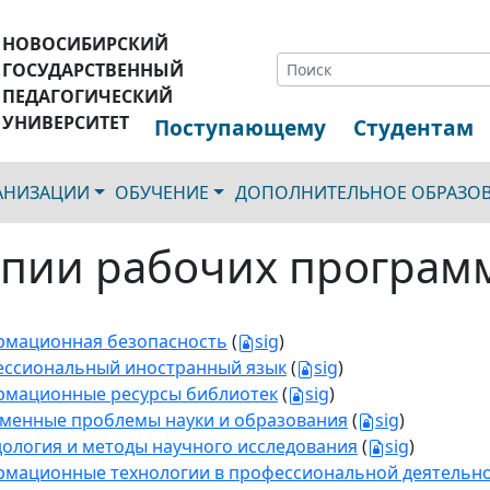
НОВОСИБИРСКИЙ
ГОСУДАРСТВЕННЫЙ
ПЕДАГОГИЧЕСКИЙ
УНИВЕРСИТЕТ
Поступающему
Студентам
ГАНИЗАЦИИ
ОБУЧЕНИЕ
ДОПОЛНИТЕЛЬНОЕ ОБРАЗО
пии рабочих програм
мационная безопасность
(
sig
)
ссиональный иностранный язык
(
sig
)
мационные ресурсы библиотек
(
sig
)
менные проблемы науки и образования
(
sig
)
ология и методы научного исследования
(
sig
)
мационные технологии в профессиональной деятельн