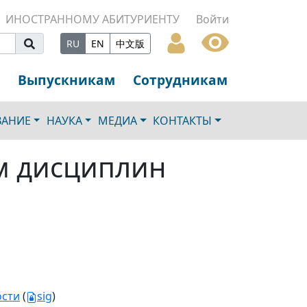
ИНОСТРАННОМУ АБИТУРИЕНТУ
Войти
RU
EN
中文版
Выпускникам
Сотрудникам
ВАНИЕ
НАУКА
МЕДИА
КОНТАКТЫ
м дисциплин
ости
(
sig
)