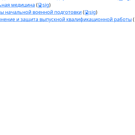
ная медицина
(
sig
)
ы начальной военной подготовки
(
sig
)
нение и защита выпускной квалификационной работы
(