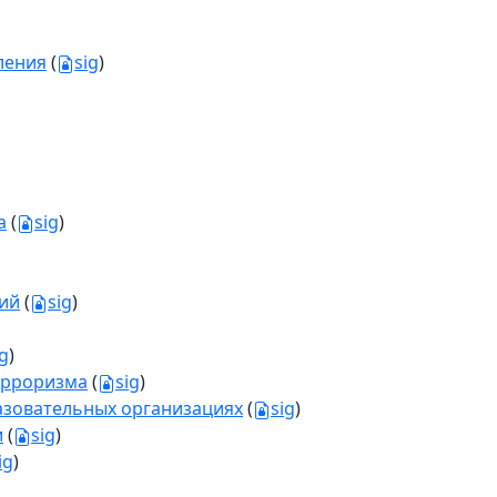
ления
(
sig
)
а
(
sig
)
ий
(
sig
)
ig
)
ерроризма
(
sig
)
разовательных организациях
(
sig
)
и
(
sig
)
ig
)