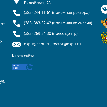
Вилюйская, 28
(383) 244-11-61 (приёмная ректора)
(383) 383-32-42 (приёмная комиссия)
 от
(383) 269-24-30 (пресс-центр)
ых
nspu@nspu.ru
,
rector@nspu.ru
Карта сайта
ул.