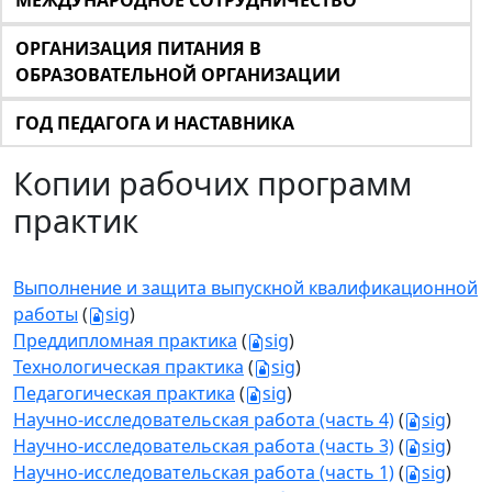
МЕЖДУНАРОДНОЕ СОТРУДНИЧЕСТВО
ОРГАНИЗАЦИЯ ПИТАНИЯ В
ОБРАЗОВАТЕЛЬНОЙ ОРГАНИЗАЦИИ
ГОД ПЕДАГОГА И НАСТАВНИКА
Копии рабочих программ
практик
Выполнение и защита выпускной квалификационной
работы
(
sig
)
Преддипломная практика
(
sig
)
Технологическая практика
(
sig
)
Педагогическая практика
(
sig
)
Научно-исследовательская работа (часть 4)
(
sig
)
Научно-исследовательская работа (часть 3)
(
sig
)
Научно-исследовательская работа (часть 1)
(
sig
)