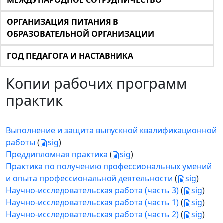
МЕЖДУНАРОДНОЕ СОТРУДНИЧЕСТВО
ОРГАНИЗАЦИЯ ПИТАНИЯ В
ОБРАЗОВАТЕЛЬНОЙ ОРГАНИЗАЦИИ
ГОД ПЕДАГОГА И НАСТАВНИКА
Копии рабочих программ
практик
Выполнение и защита выпускной квалификационной
работы
(
sig
)
Преддипломная практика
(
sig
)
Практика по получению профессиональных умений
и опыта профессиональной деятельности
(
sig
)
Научно-исследовательская работа (часть 3)
(
sig
)
Научно-исследовательская работа (часть 1)
(
sig
)
Научно-исследовательская работа (часть 2)
(
sig
)