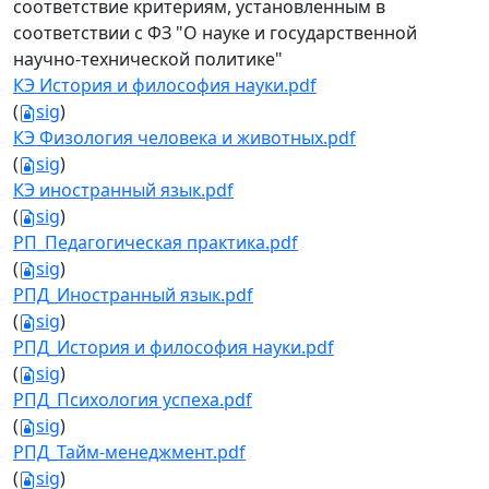
соответствие критериям, установленным в
соответствии с ФЗ "О науке и государственной
научно-технической политике"
КЭ История и философия науки.pdf
(
sig
)
КЭ Физология человека и животных.pdf
(
sig
)
КЭ иностранный язык.pdf
(
sig
)
РП_Педагогическая практика.pdf
(
sig
)
РПД_Иностранный язык.pdf
(
sig
)
РПД_История и философия науки.pdf
(
sig
)
РПД_Психология успеха.pdf
(
sig
)
РПД_Тайм-менеджмент.pdf
(
sig
)