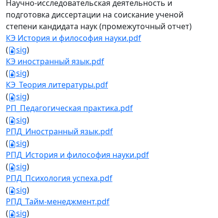
Научно-исследовательская деятельность и
подготовка диссертации на соискание ученой
степени кандидата наук (промежуточный отчет)
КЭ История и философия науки.pdf
(
sig
)
КЭ иностранный язык.pdf
(
sig
)
КЭ_Теория литературы.pdf
(
sig
)
РП_Педагогическая практика.pdf
(
sig
)
РПД_Иностранный язык.pdf
(
sig
)
РПД_История и философия науки.pdf
(
sig
)
РПД_Психология успеха.pdf
(
sig
)
РПД_Тайм-менеджмент.pdf
(
sig
)