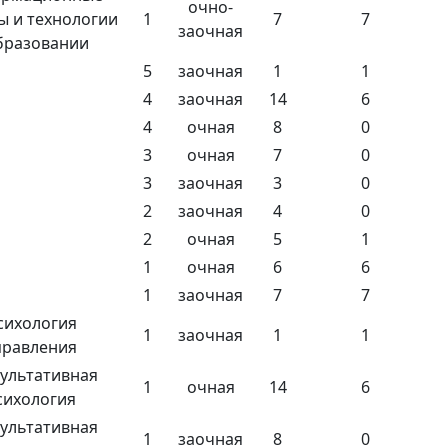
очно-
ы и технологии
1
7
7
заочная
бразовании
5
заочная
1
1
4
заочная
14
6
4
очная
8
0
3
очная
7
0
3
заочная
3
0
2
заочная
4
0
2
очная
5
1
1
очная
6
6
1
заочная
7
7
сихология
1
заочная
1
1
правления
ультативная
1
очная
14
6
сихология
ультативная
1
заочная
8
0