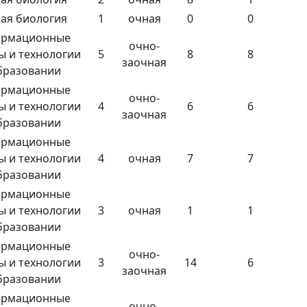
ая биология
1
очная
0
0
рмационные
очно-
ы и технологии
5
8
8
заочная
бразовании
рмационные
очно-
ы и технологии
4
6
6
заочная
бразовании
рмационные
ы и технологии
4
очная
7
7
бразовании
рмационные
ы и технологии
3
очная
1
1
бразовании
рмационные
очно-
ы и технологии
3
14
6
заочная
бразовании
рмационные
очно-