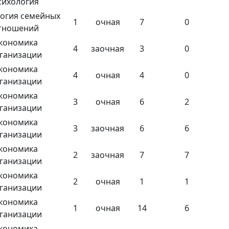
сихология
огия семейных
1
очная
7
0
тношений
кономика
4
заочная
3
0
ганизации
кономика
4
очная
4
0
ганизации
кономика
3
очная
6
2
ганизации
кономика
3
заочная
6
6
ганизации
кономика
2
заочная
7
7
ганизации
кономика
2
очная
1
1
ганизации
кономика
1
очная
14
6
ганизации
кономика