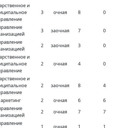
арственное и
иципальное
3
очная
8
0
правление
правление
3
заочная
7
0
ганизацией
правление
2
заочная
3
0
ганизацией
арственное и
иципальное
2
очная
4
0
правление
арственное и
иципальное
2
заочная
8
4
правление
аркетинг
2
очная
6
6
правление
2
очная
7
7
ганизацией
правление
1
очная
1
1