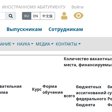
ИНОСТРАННОМУ АБИТУРИЕНТУ
Войти
RU
EN
中文版
Выпускникам
Сотрудникам
ВАНИЕ
НАУКА
МЕДИА
КОНТАКТЫ
Количество вакантных
места, финансируемые
вательная
Форма
бюджетных
б
Курс
мма
обучения
ассигнований
с
всего
федерального
Р
бюджета
Ф