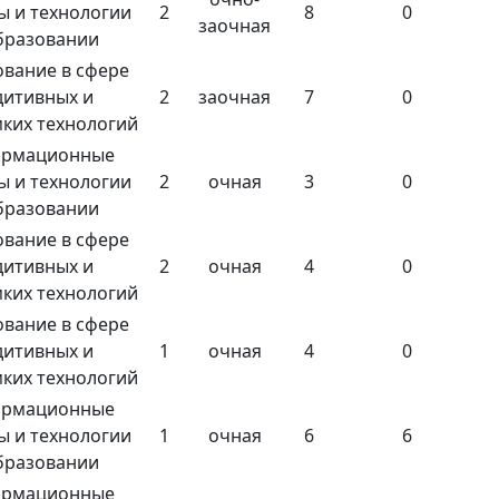
ы и технологии
2
8
0
заочная
бразовании
вание в сфере
дитивных и
2
заочная
7
0
ких технологий
рмационные
ы и технологии
2
очная
3
0
бразовании
вание в сфере
дитивных и
2
очная
4
0
ких технологий
вание в сфере
дитивных и
1
очная
4
0
ких технологий
рмационные
ы и технологии
1
очная
6
6
бразовании
рмационные