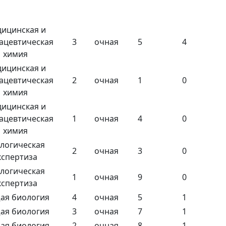
ицинская и
ацевтическая
3
очная
5
4
химия
ицинская и
ацевтическая
2
очная
1
0
химия
ицинская и
ацевтическая
1
очная
4
0
химия
логическая
2
очная
3
0
кспертиза
логическая
1
очная
9
0
кспертиза
ая биология
4
очная
5
1
ая биология
3
очная
7
1
ая биология
2
очная
8
1