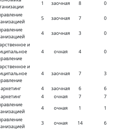
1
заочная
8
0
ганизации
правление
5
заочная
7
0
ганизацией
правление
4
заочная
3
0
ганизацией
арственное и
иципальное
4
очная
4
0
правление
арственное и
иципальное
4
заочная
7
3
правление
аркетинг
4
заочная
6
6
аркетинг
4
очная
7
7
правление
4
очная
1
1
ганизацией
правление
3
очная
14
6
ганизацией