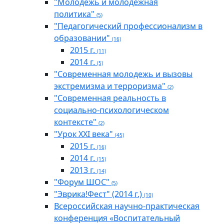
"Молодёжь и молодёжная
политика"
(5)
"Педагогический профессионализм в
образовании"
(16)
2015 г.
(11)
2014 г.
(5)
"Современная молодежь и вызовы
экстремизма и терроризма"
(2)
"Современная реальность в
социально-психологическом
контексте"
(2)
"Урок XXI века"
(45)
2015 г.
(16)
2014 г.
(15)
2013 г.
(14)
"Форум ШОС"
(5)
"Эврика!Фест" (2014 г.)
(10)
Всероссийская научно-практическая
конференция «Воспитательный