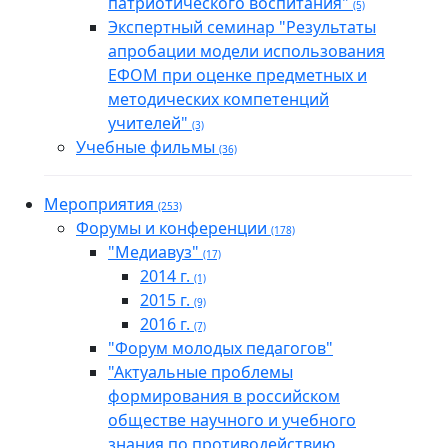
патриотического воспитания"
(5)
Экспертный семинар "Результаты
апробации модели использования
ЕФОМ при оценке предметных и
методических компетенций
учителей"
(3)
Учебные фильмы
(36)
Мероприятия
(253)
Форумы и конференции
(178)
"Медиавуз"
(17)
2014 г.
(1)
2015 г.
(9)
2016 г.
(7)
"Форум молодых педагогов"
"Актуальные проблемы
формирования в российском
обществе научного и учебного
знания по противодействию