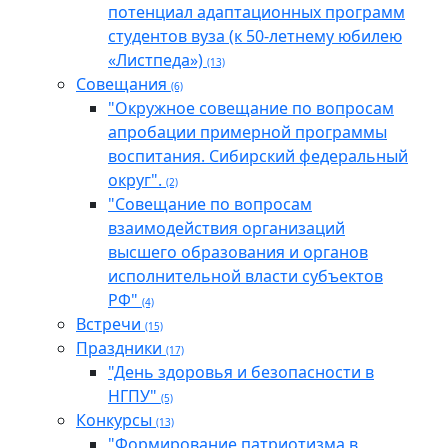
потенциал адаптационных программ
студентов вуза (к 50-летнему юбилею
«Листпеда»)
(13)
Совещания
(6)
"Окружное совещание по вопросам
апробации примерной программы
воспитания. Сибирский федеральный
округ".
(2)
"Совещание по вопросам
взаимодействия организаций
высшего образования и органов
исполнительной власти субъектов
РФ"
(4)
Встречи
(15)
Праздники
(17)
"День здоровья и безопасности в
НГПУ"
(5)
Конкурсы
(13)
"Формирование патриотизма в