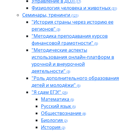
Управление в ДОЛ
(17)
Физиология человека и животных
(31)
Семинары, тренинги
(121)
"История страны через историю ее
регионов"
(3)
"Методика преподавания курсов
финансовой грамотности"
(5)
"Методические аспекты
использования онлайн-платформ в
урочной и внеурочной
деятельности"
(3)
"Роль дополнительного образования
детей и молодёжи"
(5)
"Я сдам ЕГЭ!"
(25)
Математика
(5)
Русский язык
(5)
Обществознание
(8)
Биология
(2)
История
(2)