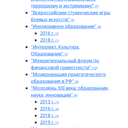
терроризму и экстремизму"
(7)
"Всероссийские студенческие игры
боевых искусств"
(3)
"Инклюзивное образование"
(8)
2016 г.
(7)
2018 г.
(1)
"Интеллект. Культура.
Образование"
(5)
"Межрегиональный форум по
финансовой грамотности"
(12)
"Модернизация педагогического
образования в РФ"
(8)
"Молодёжь XXI века: образование,
наука, инновации"
(9)
2013 г.
(1)
2016 г.
(4)
2018 г.
(3)
2019 г.
(1)