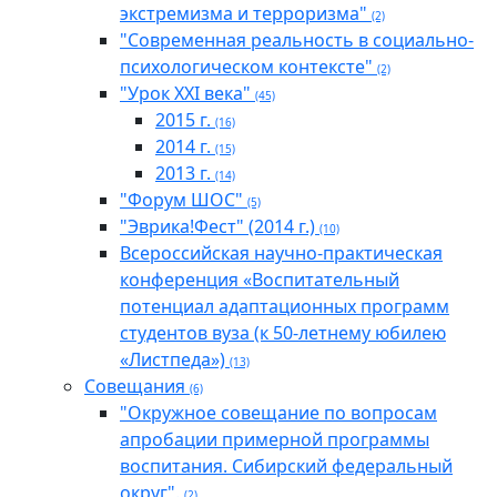
экстремизма и терроризма"
(2)
"Современная реальность в социально-
психологическом контексте"
(2)
"Урок XXI века"
(45)
2015 г.
(16)
2014 г.
(15)
2013 г.
(14)
"Форум ШОС"
(5)
"Эврика!Фест" (2014 г.)
(10)
Всероссийская научно-практическая
конференция «Воспитательный
потенциал адаптационных программ
студентов вуза (к 50-летнему юбилею
«Листпеда»)
(13)
Совещания
(6)
"Окружное совещание по вопросам
апробации примерной программы
воспитания. Сибирский федеральный
округ".
(2)