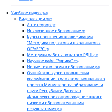
Учебное видео
(340)
Видеолекции
(183)
Антитеррор
(12)
Инклюзивное образование
(1)
Курсы повышения квалификации
"Методика подготовки школьников к
ОГЭ/ЕГЭ"
(7)
Методики работы вожатого РДШ
(19)
Научное кафе "Эврика"
(55)
Новые технологии в образовании
(10)
Очный этап курсов повышения
квалификации в рамках регионального
проекта Министерства образования и
науки Республики Дагестан
«Комплексное сопровождение школ с
низкими образовательными
результатами»
(11)