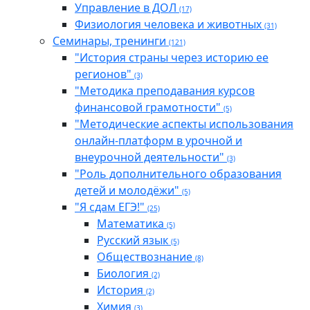
Управление в ДОЛ
(17)
Физиология человека и животных
(31)
Семинары, тренинги
(121)
"История страны через историю ее
регионов"
(3)
"Методика преподавания курсов
финансовой грамотности"
(5)
"Методические аспекты использования
онлайн-платформ в урочной и
внеурочной деятельности"
(3)
"Роль дополнительного образования
детей и молодёжи"
(5)
"Я сдам ЕГЭ!"
(25)
Математика
(5)
Русский язык
(5)
Обществознание
(8)
Биология
(2)
История
(2)
Химия
(3)