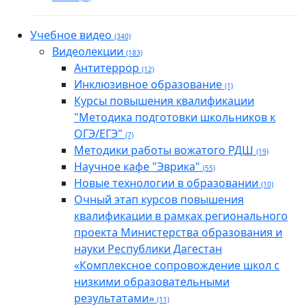
Учебное видео
(340)
Видеолекции
(183)
Антитеррор
(12)
Инклюзивное образование
(1)
Курсы повышения квалификации
"Методика подготовки школьников к
ОГЭ/ЕГЭ"
(7)
Методики работы вожатого РДШ
(19)
Научное кафе "Эврика"
(55)
Новые технологии в образовании
(10)
Очный этап курсов повышения
квалификации в рамках регионального
проекта Министерства образования и
науки Республики Дагестан
«Комплексное сопровождение школ с
низкими образовательными
результатами»
(11)