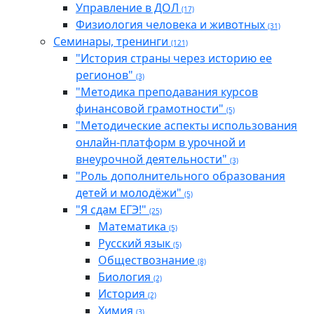
Управление в ДОЛ
(17)
Физиология человека и животных
(31)
Семинары, тренинги
(121)
"История страны через историю ее
регионов"
(3)
"Методика преподавания курсов
финансовой грамотности"
(5)
"Методические аспекты использования
онлайн-платформ в урочной и
внеурочной деятельности"
(3)
"Роль дополнительного образования
детей и молодёжи"
(5)
"Я сдам ЕГЭ!"
(25)
Математика
(5)
Русский язык
(5)
Обществознание
(8)
Биология
(2)
История
(2)
Химия
(3)