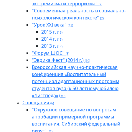
экстремизма и терроризма"
(2)
"Современная реальность в социально-
психологическом контексте"
(2)
"Урок XXI века"
(45)
2015 г.
(16)
2014 г.
(15)
2013 г.
(14)
"Форум ШОС"
(5)
"Эврика!Фест" (2014 г.)
(10)
Всероссийская научно-практическая
конференция «Воспитательный
потенциал адаптационных программ
студентов вуза (к 50-летнему юбилею
«Листпеда»)
(13)
Совещания
(6)
"Окружное совещание по вопросам
апробации примерной программы
воспитания. Сибирский федеральный
округ".
(2)