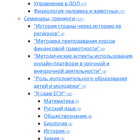
Управление в ДОЛ
(17)
Физиология человека и животных
(31)
Семинары, тренинги
(121)
"История страны через историю ее
регионов"
(3)
"Методика преподавания курсов
финансовой грамотности"
(5)
"Методические аспекты использования
онлайн-платформ в урочной и
внеурочной деятельности"
(3)
"Роль дополнительного образования
детей и молодёжи"
(5)
"Я сдам ЕГЭ!"
(25)
Математика
(5)
Русский язык
(5)
Обществознание
(8)
Биология
(2)
История
(2)
Химия
(3)