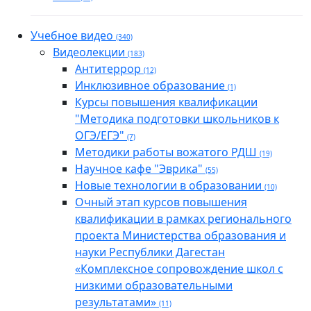
Учебное видео
(340)
Видеолекции
(183)
Антитеррор
(12)
Инклюзивное образование
(1)
Курсы повышения квалификации
"Методика подготовки школьников к
ОГЭ/ЕГЭ"
(7)
Методики работы вожатого РДШ
(19)
Научное кафе "Эврика"
(55)
Новые технологии в образовании
(10)
Очный этап курсов повышения
квалификации в рамках регионального
проекта Министерства образования и
науки Республики Дагестан
«Комплексное сопровождение школ с
низкими образовательными
результатами»
(11)