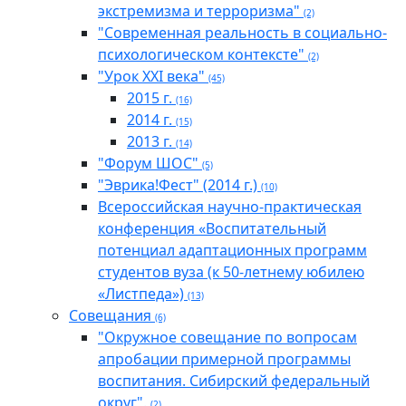
экстремизма и терроризма"
(2)
"Современная реальность в социально-
психологическом контексте"
(2)
"Урок XXI века"
(45)
2015 г.
(16)
2014 г.
(15)
2013 г.
(14)
"Форум ШОС"
(5)
"Эврика!Фест" (2014 г.)
(10)
Всероссийская научно-практическая
конференция «Воспитательный
потенциал адаптационных программ
студентов вуза (к 50-летнему юбилею
«Листпеда»)
(13)
Совещания
(6)
"Окружное совещание по вопросам
апробации примерной программы
воспитания. Сибирский федеральный
округ".
(2)