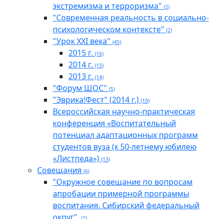
экстремизма и терроризма"
(2)
"Современная реальность в социально-
психологическом контексте"
(2)
"Урок XXI века"
(45)
2015 г.
(16)
2014 г.
(15)
2013 г.
(14)
"Форум ШОС"
(5)
"Эврика!Фест" (2014 г.)
(10)
Всероссийская научно-практическая
конференция «Воспитательный
потенциал адаптационных программ
студентов вуза (к 50-летнему юбилею
«Листпеда»)
(13)
Совещания
(6)
"Окружное совещание по вопросам
апробации примерной программы
воспитания. Сибирский федеральный
округ".
(2)