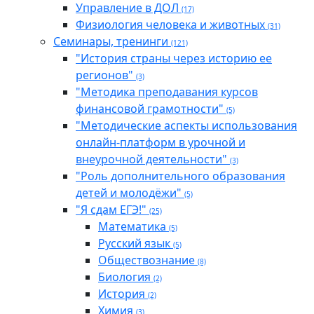
Управление в ДОЛ
(17)
Физиология человека и животных
(31)
Семинары, тренинги
(121)
"История страны через историю ее
регионов"
(3)
"Методика преподавания курсов
финансовой грамотности"
(5)
"Методические аспекты использования
онлайн-платформ в урочной и
внеурочной деятельности"
(3)
"Роль дополнительного образования
детей и молодёжи"
(5)
"Я сдам ЕГЭ!"
(25)
Математика
(5)
Русский язык
(5)
Обществознание
(8)
Биология
(2)
История
(2)
Химия
(3)