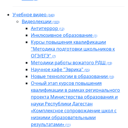
Учебное видео
(340)
Видеолекции
(183)
Антитеррор
(12)
Инклюзивное образование
(1)
Курсы повышения квалификации
"Методика подготовки школьников к
ОГЭ/ЕГЭ"
(7)
Методики работы вожатого РДШ
(19)
Научное кафе "Эврика"
(55)
Новые технологии в образовании
(10)
Очный этап курсов повышения
квалификации в рамках регионального
проекта Министерства образования и
науки Республики Дагестан
«Комплексное сопровождение школ с
низкими образовательными
результатами»
(11)