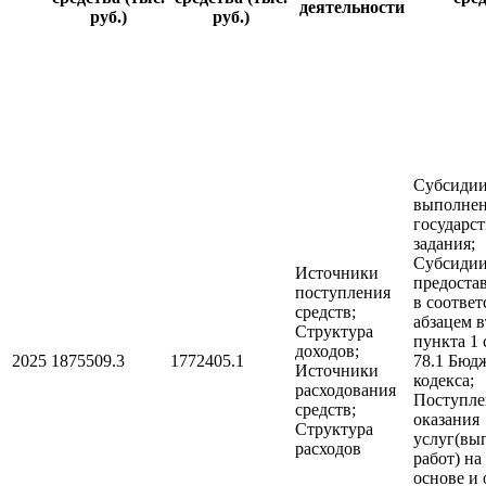
деятельности
руб.)
руб.)
Субсидии
выполне
государс
задания;
Субсидии
Источники
предоста
поступления
в соответ
средств;
абзацем 
Структура
пункта 1 
доходов;
2025
1875509.3
1772405.1
78.1 Бюд
Источники
кодекса;
расходования
Поступле
средств;
оказания
Структура
услуг(вы
расходов
работ) на
основе и 