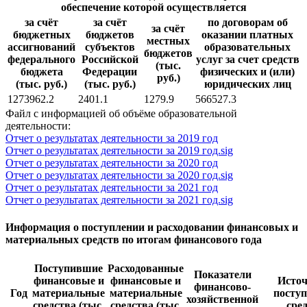
обеспечение которой осуществляется
за счёт
за счёт
по договорам об
за счёт
бюджетных
бюджетов
оказании платных
местных
ассигнований
субъектов
образовательных
бюджетов
федерального
Российской
услуг за счет средств
(тыс.
бюджета
Федерации
физических и (или)
руб.)
(тыс. руб.)
(тыс. руб.)
юридических лиц
1273962.2
2401.1
1279.9
566527.3
Файл с информацией об объёме образовательной
деятельности:
Отчет о результатах деятельности за 2019 год
Отчет о результатах деятельности за 2019 год.sig
Отчет о результатах деятельности за 2020 год
Отчет о результатах деятельности за 2020 год.sig
Отчет о результатах деятельности за 2021 год
Отчет о результатах деятельности за 2021 год.sig
Информация о поступлении и расходовании финансовых и
материальных средств по итогам финансового года
Поступившие
Расходованные
Показатели
финансовые и
финансовые и
Исто
финансово-
Год
материальные
материальные
посту
хозяйственной
средства (тыс.
средства (тыс.
сре