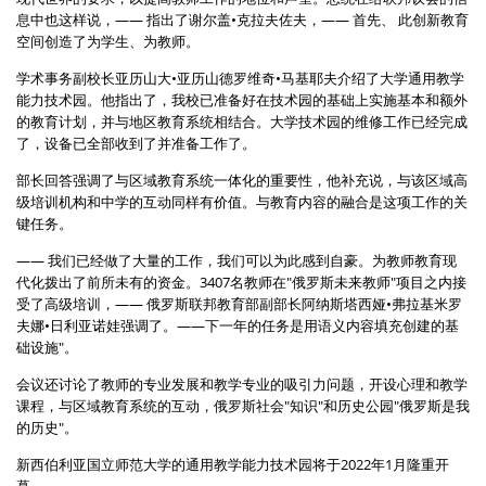
息中也这样说，—— 指出了谢尔盖•克拉夫佐夫，—— 首先、 此创新教育
空间创造了为学生、为教师。
学术事务副校长亚历山大•亚历山德罗维奇•马基耶夫介绍了大学通用教学
能力技术园。他指出了，我校已准备好在技术园的基础上实施基本和额外
的教育计划，并与地区教育系统相结合。大学技术园的维修工作已经完成
了，设备已全部收到了并准备工作了。
部长回答强调了与区域教育系统一体化的重要性，他补充说，与该区域高
级培训机构和中学的互动同样有价值。与教育内容的融合是这项工作的关
键任务。
—— 我们已经做了大量的工作，我们可以为此感到自豪。为教师教育现
代化拨出了前所未有的资金。3407名教师在"俄罗斯未来教师"项目之内接
受了高级培训，—— 俄罗斯联邦教育部副部长阿纳斯塔西娅•弗拉基米罗
夫娜•日利亚诺娃强调了。——下一年的任务是用语义内容填充创建的基
础设施"。
会议还讨论了教师的专业发展和教学专业的吸引力问题，开设心理和教学
课程，与区域教育系统的互动，俄罗斯社会"知识"和历史公园"俄罗斯是我
的历史"。
新西伯利亚国立师范大学的通用教学能力技术园将于2022年1月隆重开
幕。