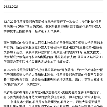
24.12.2021
12月22日俄罗斯联邦教育部长在乌法市举行了一次会议，专门讨论"俄罗
斯未来一代教师"项目的实施。俄罗斯教育部和育部学院的代表与师范大
学和技术公园的领导一起讨论了工作成果。
面对面形式的会议是在以阿克木拉命名的巴什基尔国立师范大学的基础上
举行的。新西伯利亚国立师范大学校长阿列克谢•德米特里耶维奇•格拉舍
夫参加了会议。俄罗斯联邦教育部长谢尔盖•谢尔盖耶维奇•克拉夫佐夫，
俄罗斯联邦教育副部长阿纳斯塔西娅•弗拉基米罗夫娜•兹里亚诺娃以及33
所国家教育学院技术公园代表都参加了视频会议。
在2021年按照俄罗斯联邦总统弗拉基米尔•普京委托，约5十亿卢布被分配
用于国家师范大学的大修和技术装备。俄罗斯联邦教育部的任务不仅是装
备下属的教育学院，还要提高未来教师的培训质量。因此，该项目被命名
为"俄罗斯未来一代的教师"。
俄罗斯联邦教育部长谢尔盖•谢尔盖耶维奇•克拉夫佐夫在讲话中指出了，
有必要为国家所有师范大学的教育系统建立统一和有效的人才培训标准。
—— 创建技术公园的项目是今年最重要的项目之一。师范大学需要满足
现代世界的要求，以提高教师工作的地位和声望。总统在给联邦议会的信