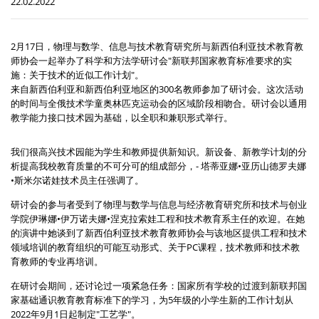
22.02.2022
2月17日，物理与数学、信息与技术教育研究所与新西伯利亚技术教育教
师协会一起举办了科学和方法学研讨会"新联邦国家教育标准要求的实
施：关于技术的近似工作计划"。
来自新西伯利亚和新西伯利亚地区的300名教师参加了研讨会。这次活动
的时间与全俄技术学童奥林匹克运动会的区域阶段相吻合。研讨会以通用
教学能力接口技术园为基础，以全职和兼职形式举行。
我们很高兴技术园能为学生和教师提供新知识。新设备、新教学计划的分
析提高我校教育质量的不可分可的组成部分，- 塔蒂亚娜•亚历山德罗夫娜
•斯米尔诺娃技术员主任强调了。
研讨会的参与者受到了物理与数学与信息与经济教育研究所和技术与创业
学院伊琳娜•伊万诺夫娜•涅克拉索娃工程和技术教育系主任的欢迎。在她
的演讲中她谈到了新西伯利亚技术教育教师协会与该地区提供工程和技术
领域培训的教育组织的可能互动形式、关于PC课程，技术教师和技术教
育教师的专业再培训。
在研讨会期间，还讨论过一项紧急任务：国家所有学校的过渡到新联邦国
家基础通识教育教育标准下的学习，为5年级的小学生新的工作计划从
2022年9月1日起制定"工艺学"。