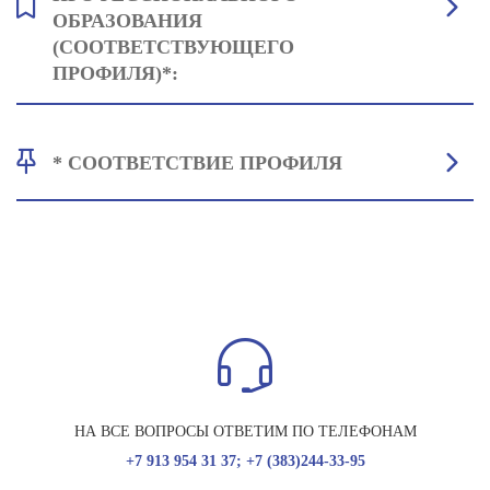
ОБРАЗОВАНИЯ
(СООТВЕТСТВУЮЩЕГО
ПРОФИЛЯ)*:
Основы общей педагогики и психологии: 42
* СООТВЕТСТВИЕ ПРОФИЛЯ
Русский язык: 42
История России: 38
• Профильное СПО: Все профессии и специальности укрупнённой
группы
44.00.00 Образование и науки; 40.00.00 Юриспруденция;
39.00.00 Социальная педагогика; 31.00.00 Клиническая медицина
• Для СПО не соответствующего профиля, необходимо предоставить
результаты ЕГЭ
НА ВСЕ ВОПРОСЫ ОТВЕТИМ ПО ТЕЛЕФОНАМ
+7 913 954 31 37; +7 (383)244-33-95