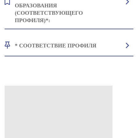
ОБРАЗОВАНИЯ
(СООТВЕТСТВУЮЩЕГО
ПРОФИЛЯ)*:
Информационно-коммуникационные технологии в
* СООТВЕТСТВИЕ ПРОФИЛЯ
профессиональной деятельности: 45
Русский язык: 42
История России: 38
• Профильное СПО: Все профессии и специальности укрупнённой
группы
44.00.00 Образование и науки; 11.00.00 Электроника, радиотехника
и системы
связи; 13.00.00 Электро -и теплоэнергетика; 15.00.00
Машиностроение;
22.00.00 Технологии материалов; 29.00.00 Технологии лёгкой
промышленности
• Для СПО не соответствующего профиля, необходимо предоставить
результаты ЕГЭ