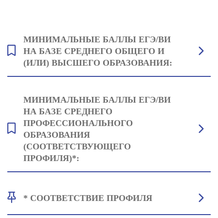
МИНИМАЛЬНЫЕ БАЛЛЫ ЕГЭ/ВИ
НА БАЗЕ СРЕДНЕГО ОБЩЕГО И
(ИЛИ) ВЫСШЕГО ОБРАЗОВАНИЯ:
Русский язык: 42
МИНИМАЛЬНЫЕ БАЛЛЫ ЕГЭ/ВИ
Обществознание: 42
НА БАЗЕ СРЕДНЕГО
Один на выбор: Математика (профильная): 40 или Биология: 39 или
ПРОФЕССИОНАЛЬНОГО
Иностранный язык*: 35 или Литература: 40
ОБРАЗОВАНИЯ
* В качестве результатов вступительного испытания используются
результаты ЕГЭ по любому языку; для сдающих вступительное
(СООТВЕТСТВУЮЩЕГО
испытание, проводимое Университетом самостоятельно, –
ПРОФИЛЯ)*:
английский язык.
История России: 38
* СООТВЕТСТВИЕ ПРОФИЛЯ
Русский язык: 42
Основы общей педагогики и психологии: 42