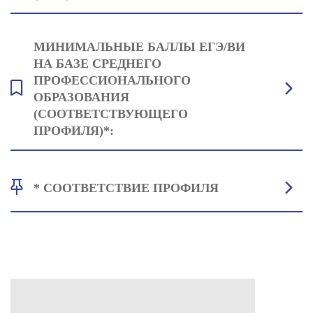
Русский язык: 42
МИНИМАЛЬНЫЕ БАЛЛЫ ЕГЭ/ВИ
Обществознание: 42
НА БАЗЕ СРЕДНЕГО
Один на выбор: Биология: 39 или Химия: 39 или Математика
ПРОФЕССИОНАЛЬНОГО
(профильная): 40 или География: 40
ОБРАЗОВАНИЯ
(СООТВЕТСТВУЮЩЕГО
ПРОФИЛЯ)*:
Общая биология: 39
* СООТВЕТСТВИЕ ПРОФИЛЯ
Русский язык: 42
Основы общей педагогики и психологии: 42
• Профильное СПО: Все профессии и специальности укрупнённой
группы 44.00.00 Образование и науки; 31.00.00 Клиническая
медицина; 32.00.00 Наука о здоровье и профилактическая медицина
• Для СПО не соответствующего профиля, необходимо предоставить
результаты ЕГЭ