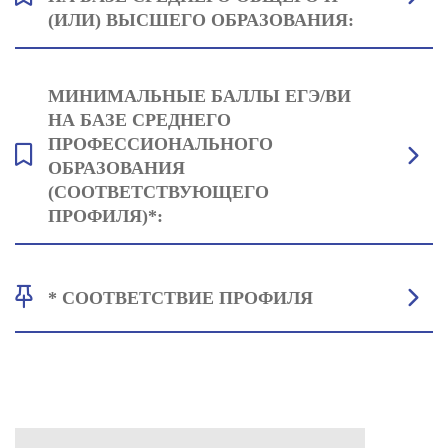
(ИЛИ) ВЫСШЕГО ОБРАЗОВАНИЯ:
Биология: 39
МИНИМАЛЬНЫЕ БАЛЛЫ ЕГЭ/ВИ
Русский язык: 42
НА БАЗЕ СРЕДНЕГО
Один на выбор: Обществознание: 42 или Математика (профильная):
ПРОФЕССИОНАЛЬНОГО
40
ОБРАЗОВАНИЯ
(СООТВЕТСТВУЮЩЕГО
ПРОФИЛЯ)*:
Основы общей педагогики и психологии: 42
* СООТВЕТСТВИЕ ПРОФИЛЯ
Русский язык: 42
История России: 38
• Профильное СПО: Все профессии и специальности укрупнённой
группы
44.00.00 Образование и науки; 40.00.00 Юриспруденция;
39.00.00 Социальная педагогика; 31.00.00 Клиническая медицина