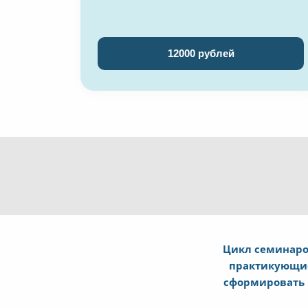
12000 рублей
Цикл семинаро
практикующие
сформировать р