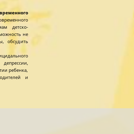
временного
ременного
мам детско-
можность не
ы, обсудить
ицидального
 депрессии,
тии ребенка,
одителей и