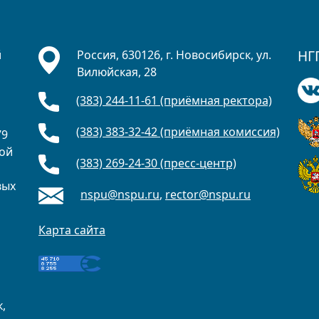
НГ
й
Россия, 630126, г. Новосибирск, ул.
Вилюйская, 28
(383) 244-11-61 (приёмная ректора)
а
(383) 383-32-42 (приёмная комиссия)
79
ной
(383) 269-24-30 (пресс-центр)
вых
nspu@nspu.ru
,
rector@nspu.ru
о
Карта сайта
,