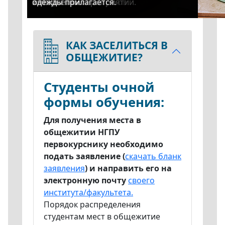
медицинские центры.
700 мбит/с.
электронных пропусков.
количество мероприятий.
интернетом.
одежды прилагается.
КАК ЗАСЕЛИТЬСЯ В
ОБЩЕЖИТИЕ?
Студенты очной
формы обучения:
Для получения места в
общежитии НГПУ
первокурснику необходимо
подать заявление (
скачать бланк
заявления
) и направить его на
электронную почту
своего
института/факультета.
Порядок распределения
студентам мест в общежитие