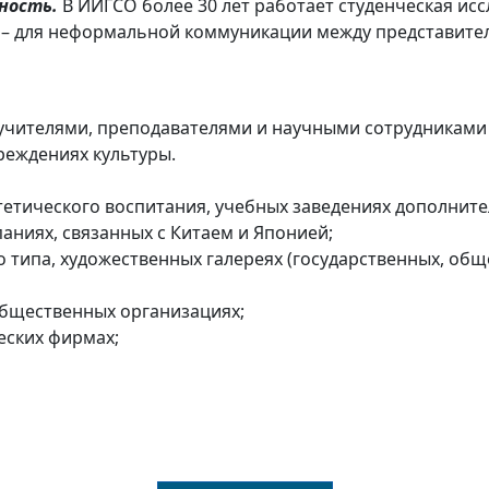
ность.
В ИИГСО более 30 лет работает студенческая ис
» – для неформальной коммуникации между представит
учителями, преподавателями и научными сотрудниками 
реждениях культуры.
стетического воспитания, учебных заведениях дополнит
аниях, связанных с Китаем и Японией;
о типа, художественных галереях (государственных, об
 общественных организациях;
еских фирмах;