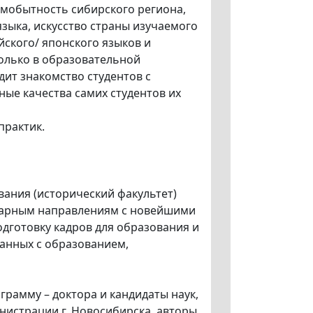
амобытность сибирского региона,
языка, искусство страны изучаемого
ского/ японского языков и
олько в образовательной
одит знакомство студентов с
ные качества самих студентов их
практик.
ания (исторический факультет)
итарным направлениям с новейшими
дготовку кадров для образования и
занных с образованием,
рамму – доктора и кандидаты наук,
нистрации г. Новосибирска, авторы