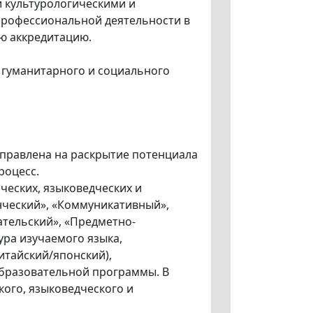
и культурологическими и
профессиональной деятельности в
ую аккредитацию.
 гуманитарного и социального
аправлена на раскрытие потенциала
роцесс.
ческих, языковедческих и
нческий», «Коммуникативный»,
ательский», «Предметно-
ура изучаемого языка,
итайский/японский),
образовательной программы. В
ого, языковедческого и