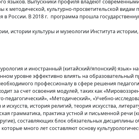
кого языков. Выпускники профиля владеют современным
ы к методической, культурно-просветительской видам 
 в России. В 2018 г. программа прошла государственн
ии, истории культуры и музеологии Института истории,
урология и иностранный (китайский/японский) язык» н
енном уровне эффективно влиять на образовательный п
необходимого профессионалу в сфере решения педагоги
одит за счет освоения модулей, таких как «Мировоззре
о-педагогический», «Методический», «Учебно-исследов
и искусств, история религий, теория искусства, литерат
ская грамматика, практика устной и письменной речи (к
другие), составляющих блок обязательных дисциплины 
которые много лет составляют основу культурологическ