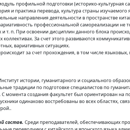
модуль профильной подготовки (историко-культурная с
рия и практика перевода, культура страны изучаемого 
ельные направления деятельности в пространстве китай
 вариативность профессиональной самореализации не т
ях и т. п. При освоении дисциплин данного блока происх
 коллективах. За счет этого развиваются коммуникатив
ртных, вариативных ситуациях.
роисходит за счет прохождения, в том числе языковых, 
нститут истории, гуманитарного и социального образов
льные традиции по подготовке специалистов по гуман
С момента создания факультет был ориентирован на по
ускники одинаково востребованы во всех областях, свя
рой..
й состав.
Среди преподавателей, обеспечивающих прог
ные переводчики с китайского и японского языка адми