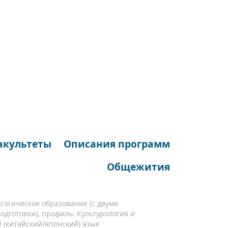
акультеты
Описания программ
Общежития
агогическое образование (с двумя
дготовки), профиль: Культурология и
 (китайский/японский) язык