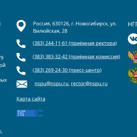
НГ
й
Россия, 630126, г. Новосибирск, ул.
Вилюйская, 28
(383) 244-11-61 (приёмная ректора)
а
(383) 383-32-42 (приёмная комиссия)
79
ной
(383) 269-24-30 (пресс-центр)
вых
nspu@nspu.ru
,
rector@nspu.ru
о
Карта сайта
,