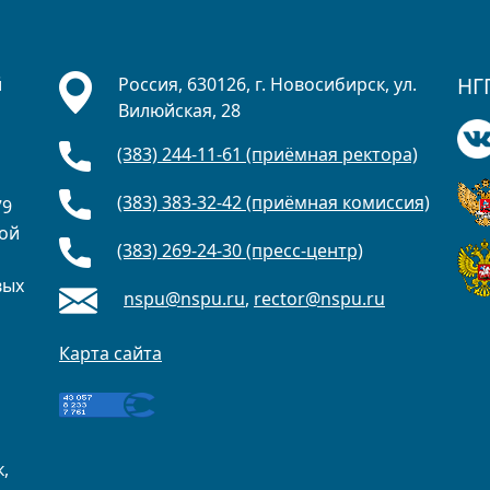
НГ
й
Россия, 630126, г. Новосибирск, ул.
Вилюйская, 28
(383) 244-11-61 (приёмная ректора)
а
(383) 383-32-42 (приёмная комиссия)
79
ной
(383) 269-24-30 (пресс-центр)
вых
nspu@nspu.ru
,
rector@nspu.ru
о
Карта сайта
,