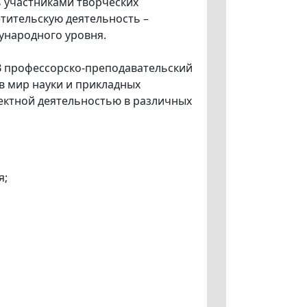
ь участниками творческих
етительскую деятельность –
дународного уровня.
В профессорско-преподавательский
 в мир науки и прикладных
оектной деятельностью в различных
я;