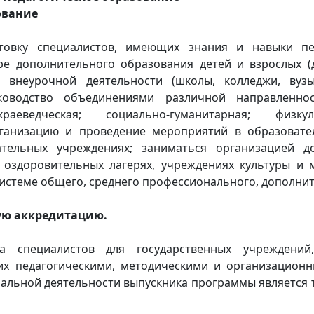
ование
товку специалистов, имеющих знания и навыки пед
ре дополнительного образования детей и взрослых (
 внеурочной деятельности (школы, колледжи, вуз
ководство объединениями различной направленност
-краеведческая; социально-гуманитарная; физку
ганизацию и проведение мероприятий в образовате
тельных учреждениях; заниматься организацией до
х оздоровительных лагерях, учреждениях культуры и
системе общего, среднего профессионального, дополни
ую аккредитацию.
специалистов для государственных учреждений,
их педагогическими, методическими и организацион
альной деятельности выпускника программы является 