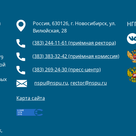
НГ
й
Россия, 630126, г. Новосибирск, ул.
Вилюйская, 28
(383) 244-11-61 (приёмная ректора)
а
(383) 383-32-42 (приёмная комиссия)
79
ной
(383) 269-24-30 (пресс-центр)
вых
nspu@nspu.ru
,
rector@nspu.ru
о
Карта сайта
,